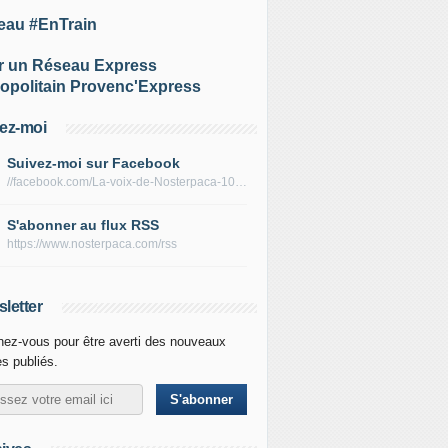
eau #EnTrain
r un Réseau Express
opolitain Provenc'Express
ez-moi
Suivez-moi sur Facebook
//facebook.com/La-voix-de-Nosterpaca-106434384284735
S'abonner au flux RSS
https://www.nosterpaca.com/rss
letter
ez-vous pour être averti des nouveaux
es publiés.