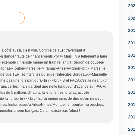
20
20
20
20
s à côté aussi, c'est vrai. Comme ce TER traversant 8
20
anger faute de financements.<br /> Mais il y a tellement à faire
> exemple il n'existe même un train reliant la Région de bout-en-
20
 Raphael-Toulon-Marseille-Miramas-Arles-Avignon<br /> Marseille
 de vue TER (et Intercités puisque l'intercités Bordeaux->Marseille
20
e pas une fois par jour).<br /> <br /> Bref PACA c'est le néant.<br
errain, certes, mais gardent une nette longueur d'avance sur PACA,
20
s de 5 millions d'habitants et une très forte attractivité
oute la ligne.<br /> <br /> Et j'ai même omis de dire qu'on ne peut
20
Nice/Toulon jusqu'à Arles/Nîmes/Montpellier pourtant si proches.
méditerranéen français. Cela n'existe pas (plus) !
20
20