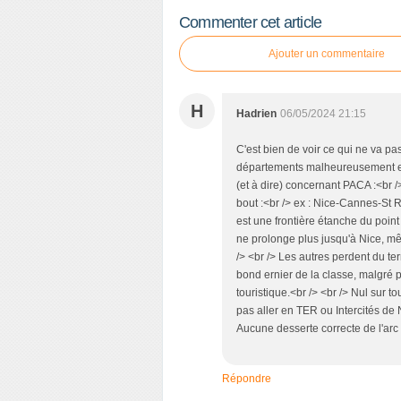
Commenter cet article
Ajouter un commentaire
H
Hadrien
06/05/2024 21:15
C'est bien de voir ce qui ne va pa
départements malheureusement en d
(et à dire) concernant PACA :<br /
bout :<br /> ex : Nice-Cannes-St
est une frontière étanche du point
ne prolonge plus jusqu'à Nice, mêm
/> <br /> Les autres perdent du t
bond ernier de la classe, malgré plu
touristique.<br /> <br /> Nul sur t
pas aller en TER ou Intercités de 
Aucune desserte correcte de l'arc 
Répondre