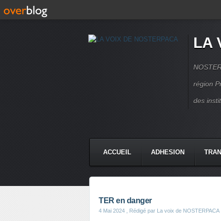
LA 
NOSTERPA
région P
des inst
ACCUEIL
ADHESION
TRAN
TER en danger
4 Mai 2024
, Rédigé par La voix de NOSTERPACA