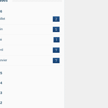
ives
26
illet
2
in
5
ai
1
ril
7
nvier
7
25
24
23
22