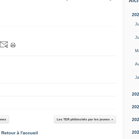
Arch
20
Ju
Ju
M
Av
Ja
20
20
20
nnes
Les TER plébiscités par les jeunes
20
Retour à l'accueil