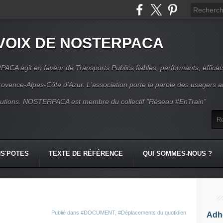
VOIX DE NOSTERPACA
CA agit en faveur de Transports Publics fiables, performants, effica
rovence-Alpes-Côte d'Azur. L'association porte la parole des usagers 
itutions. NOSTERPACA est membre du collectif "Réseau #EnTrain"
S'POTES
TEXTE DE RÉFÉRENCE
QUI SOMMES-NOUS ?
Publié dans
#DOCUMENT
,
#Déplacements du quotidien
Adhé