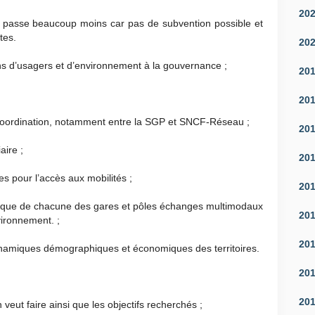
20
i passe beaucoup moins car pas de subvention possible et
tes.
20
ons d’usagers et d’environnement à la gouvernance ;
20
20
e coordination, notamment entre la SGP et SNCF-Réseau ;
20
aire ;
20
res pour l’accès aux mobilités ;
20
phique de chacune des gares et pôles échanges multimodaux
20
vironnement. ;
20
ynamiques démographiques et économiques des territoires.
20
20
 veut faire ainsi que les objectifs recherchés ;