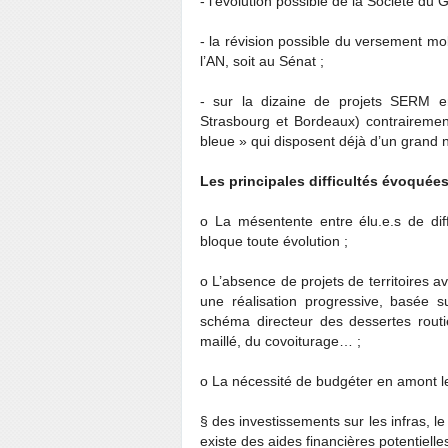
- l’évolution possible de la Société du
- la révision possible du versement mo
l’AN, soit au Sénat ;
- sur la dizaine de projets SERM 
Strasbourg et Bordeaux) contrairemen
bleue » qui disposent déjà d’un grand
Les principales difficultés évoquées
o La mésentente entre élu.e.s de diff
bloque toute évolution ;
o L’absence de projets de territoires av
une réalisation progressive, basée sur
schéma directeur des dessertes routi
maillé, du covoiturage… ;
o La nécessité de budgéter en amont l
§ des investissements sur les infras, l
existe des aides financières potentielle