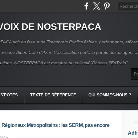
VOIX DE NOSTERPACA
CA agit en faveur de Transports Publics fiables, performants, effica
rovence-Alpes-Côte d'Azur. L'association porte la parole des usagers 
itutions. NOSTERPACA est membre du collectif "Réseau #EnTrain"
S'POTES
TEXTE DE RÉFÉRENCE
QUI SOMMES-NOUS ?
 Régionaux Métropolitains : les SERM, pas encore
Adhé
RPACA