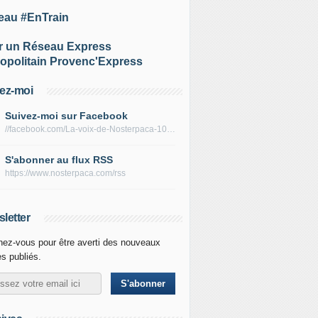
eau #EnTrain
r un Réseau Express
opolitain Provenc'Express
ez-moi
Suivez-moi sur Facebook
//facebook.com/La-voix-de-Nosterpaca-106434384284735
S'abonner au flux RSS
https://www.nosterpaca.com/rss
letter
ez-vous pour être averti des nouveaux
es publiés.