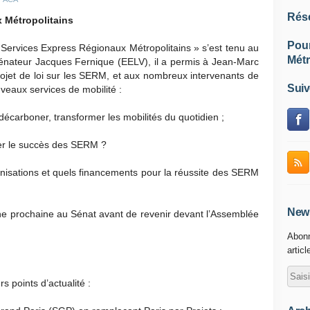
Rés
 Métropolitains
Pou
 Services Express Régionaux Métropolitains » s’est tenu au
Métr
sénateur Jacques Fernique (EELV), il a permis à Jean-Marc
rojet de loi sur les SERM, et aux nombreux intervenants de
Suiv
uveaux services de mobilité :
écarboner, transformer les mobilités du quotidien ;
er le succès des SERM ?
anisations et quels financements pour la réussite des SERM
News
ine prochaine au Sénat avant de revenir devant l’Assemblée
Abonn
articl
s points d’actualité :