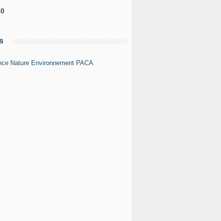
10
s
nce Nature Environnement PACA