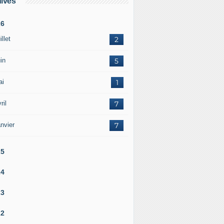
ives
26
illet
2
in
5
ai
1
ril
7
nvier
7
25
24
23
22