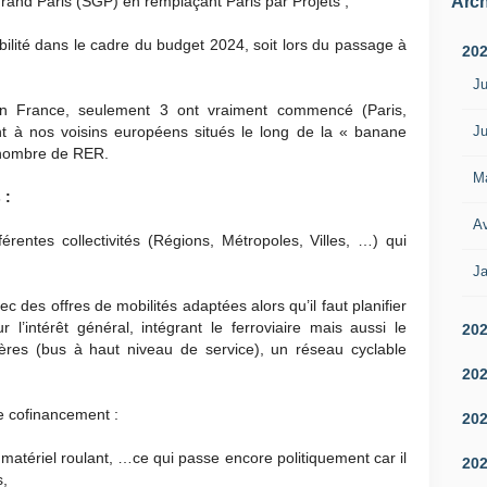
Arch
 Grand Paris (SGP) en remplaçant Paris par Projets ;
bilité dans le cadre du budget 2024, soit lors du passage à
20
Ju
en France, seulement 3 ont vraiment commencé (Paris,
Ju
t à nos voisins européens situés le long de la « banane
 nombre de RER.
M
 :
Av
érentes collectivités (Régions, Métropoles, Villes, …) qui
Ja
ec des offres de mobilités adaptées alors qu’il faut planifier
 l’intérêt général, intégrant le ferroviaire mais aussi le
20
ères (bus à haut niveau de service), un réseau cyclable
20
e cofinancement :
20
e matériel roulant, …ce qui passe encore politiquement car il
20
s,