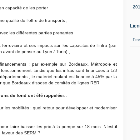
20
en capacité de les porter ;
ne qualité de l’offre de transports ;
Lien
avec les différentes parties prenantes ;
Fra
 ferroviaire et ses impacts sur les capacités de l’infra (par
 avant de penser au Lyon / Turin) ;
s financements : par exemple sur Bordeaux, Métropole et
 fonctionnement tandis que les infras sont financées à 1/3
et départements ; le matériel roulant est financé à 45% par la
er que Bordeaux dispose de comités de lignes RER.
ions de fond ont été rappelée
s :
ur les mobilités : quel retour pour développer et moderniser
our faire baisser les prix à la pompe sur 18 mois. N’est-il
n faveur des SERM ?