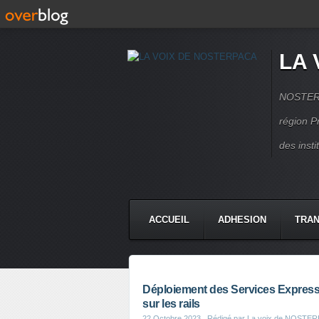
LA 
NOSTERPA
région P
des inst
ACCUEIL
ADHESION
TRAN
Déploiement des Services Express
sur les rails
22 Octobre 2023
, Rédigé par La voix de NOSTE