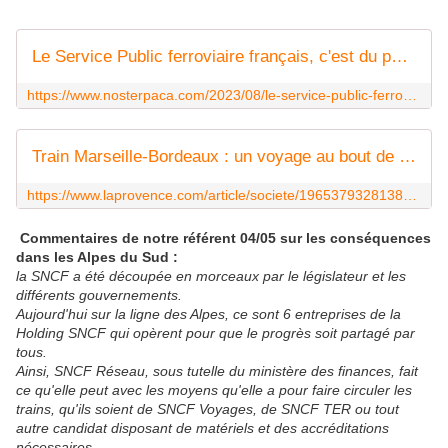
Le Service Public ferroviaire français, c'est du passé - LA VOIX DE NOSTERPACA
https://www.nosterpaca.com/2023/08/le-service-public-ferroviaire-francais-c-est-du-passe.html
Train Marseille-Bordeaux : un voyage au bout de l'enfer pour des centaines de passagers ce jeudi
https://www.laprovence.com/article/societe/19653793281381/train-marseille-bordeaux-un-voyage-au-bout-de-lenfer-pour-des-centaines-de-passagers-ce-jeudi
Commentaires de notre référent 04/05 sur les conséquences
dans les Alpes du Sud :
la SNCF a été découpée en morceaux par le législateur et les
différents gouvernements.
Aujourd'hui sur la ligne des Alpes, ce sont 6 entreprises de la
Holding SNCF qui opèrent pour que le progrès soit partagé par
tous.
Ainsi, SNCF Réseau, sous tutelle du ministère des finances, fait
ce qu'elle peut avec les moyens qu'elle a pour faire circuler les
trains, qu'ils soient de SNCF Voyages, de SNCF TER ou tout
autre candidat disposant de matériels et des accréditations
nécessaires.