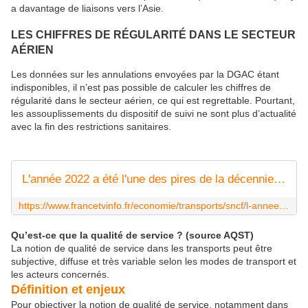
a davantage de liaisons vers l’Asie.
LES CHIFFRES DE RÉGULARITÉ DANS LE SECTEUR
AÉRIEN
Les données sur les annulations envoyées par la DGAC étant
indisponibles, il n’est pas possible de calculer les chiffres de
régularité dans le secteur aérien, ce qui est regrettable. Pourtant,
les assouplissements du dispositif de suivi ne sont plus d’actualité
avec la fin des restrictions sanitaires.
L'année 2022 a été l'une des pires de la décennie pour la ponctualité des TGV, des Intercités et des avions en France, selon un rapport
https://www.francetvinfo.fr/economie/transports/sncf/l-annee-2022-a-ete-l-une-des-pires-de-la-decennie-pour-la-ponctualite-des-tgv-des-intercites-et-des-avions-en-france-selon-un-rapport_5972213.html
Qu’est-ce que la qualité de service ? (source AQST)
La notion de qualité de service dans les transports peut être
subjective, diffuse et très variable selon les modes de transport et
les acteurs concernés.
Définition et enjeux
Pour objectiver la notion de qualité de service, notamment dans