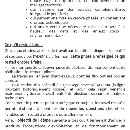
douce HQE du quotidien, en complément d’un
maillage territorial
qui s’appuie sur des services complémentaires
intégrant le petit fret ;
qui permet une mise en œuvre phasée, en conservant
une approche globale ;
qui ouvre vers une nécessaire mise en œuvre à la
hauteur des défis et des enjeux socio -
environnementaux.
Ce qu’il reste à faire :
Grace aux études, ateliers de travail participatifs et diagnostics réalisé
et soutenus par l’ADEME via Tenmod,
cette phase
a renseigné ce qui
restait encore à faire
:
·
Le montage de la gouvernance de pilotage, du financement et de
réalisation, forcément pilote.
·
Le travail en lien avec d’autres EPCI, dont les flux ont été pris en
compte
·
La question des scénarii / au passage Seveso/ Arkema (la ligne
jouxtant historiquement l’usine), et pour cela l’état bénéficie
maintenant grâce au travail réalisé de plusieurs scenarii et analyses
techniques
Concernant le premier point stratégique et majeur, le travail réalisé a
permis d’aboutir à identifier
de nouvelles questions
clés et les
livrables qu’il restait à produire pour aller plus loin.
Ainsi,
l’objectif de l’étape
suivante à très court terme est d’arriver à
produire l’écosystème d’exploitation et de fonctionnement en