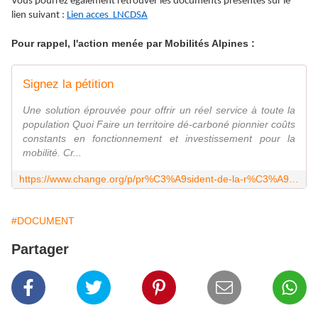
Vous pourrez également retrouver les documents présentés sur le
lien suivant :
Lien acces LNCDSA
Pour rappel, l'action menée par Mobilités Alpines :
Signez la pétition
Une solution éprouvée pour offrir un réel service à toute la
population Quoi Faire un territoire dé-carboné pionnier coûts
constants en fonctionnement et investissement pour la
mobilité. Cr...
https://www.change.org/p/pr%C3%A9sident-de-la-r%C3%A9gion-provence-alpes-c%C3%B4te-d-azur-et-maires-des-communes-vals-de-bl%C3%A9one-et-durance-un-tram-train-pour-se-d%C3%A9placer-entre-digne-les-bains-manosque-sisteron
#DOCUMENT
Partager