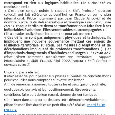
correspond en rien aux logiques habituelles.
Elle a ainsi cité en
conclusion ceci :
« C’est bien ce que pointe le rapport « Shift Project»* ouvrage
collectif qui fait référence aujourd’hui en France et sur le plan
international. Piloté notamment par Jean Claude Jancovici et de
nombreux acteurs du défi énergétique et climatique à venir et qui vise
ceci :
« chaque territoire devra se transformer pour faire face à ces
inéluctables évolutions. Elles seront subies ou accompagnées ».
Elle a ensuite souligné que le rapport se poursuit par ceci :
« Ces défis ne sont pas uniquement physiques et techniques, ils
impliquent une nouvelle gouvernance mettant ces enjeux de
résilience territoriale au cœur. Les mesures d’adaptations et de
décarbonations impliquent de profondes transformations (…) et
d’importants changements d’habitudes et d’usages ».
* Extrait de «
crises climat comment transformer nos territoires - rapport
intermédiaire ». Shift Project. Mai 2022. Auteur : Shift Project –
ouvrage collectif.
Un grand pas a été fait.
Il était essentiel pour passer aux phases suivantes de concrétisations
pour lesquelles nous comptons sur votre implication.
Afin de remercier à nouveau toutes celles et ceux qui ont souhaité,
quel que soit leur avis et leur positionnement, être présents,
contribuer, faire part de leur regard, donner de leur temps et
s’impliquer dans tout ou partie dans cette démarche véritablement
pilote de mobilités durables un petit film a été réalisé :
Merci ! Film
LNCDSA