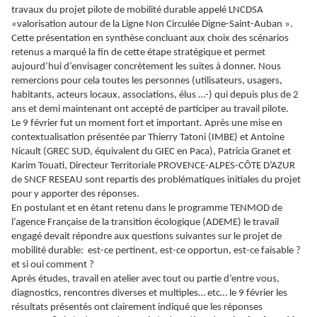
travaux du projet pilote de mobilité durable appelé LNCDSA
«valorisation autour de la Ligne Non Circulée Digne-Saint-Auban ».
Cette présentation en synthèse concluant aux choix des scénarios
retenus a marqué la fin de cette étape stratégique et permet
aujourd’hui d’envisager concrètement les suites à donner. Nous
remercions pour cela toutes les personnes (utilisateurs, usagers,
habitants, acteurs locaux, associations, élus …-) qui depuis plus de 2
ans et demi maintenant ont accepté de participer au travail pilote.
Le 9 février fut un moment fort et important. Après une mise en
contextualisation présentée par Thierry Tatoni (IMBE) et Antoine
Nicault (GREC SUD, équivalent du GIEC en Paca), Patricia Granet et
Karim Touati, Directeur Territoriale PROVENCE-ALPES-CÔTE D’AZUR
de SNCF RESEAU sont repartis des problématiques initiales du projet
pour y apporter des réponses.
En postulant et en étant retenu dans le programme TENMOD de
l’agence Française de la transition écologique (ADEME) le travail
engagé devait répondre aux questions suivantes sur le projet de
mobilité durable: est-ce pertinent, est-ce opportun, est-ce faisable ?
et si oui comment ?
Après études, travail en atelier avec tout ou partie d’entre vous,
diagnostics, rencontres diverses et multiples… etc… le 9 février les
résultats présentés ont clairement indiqué que les réponses