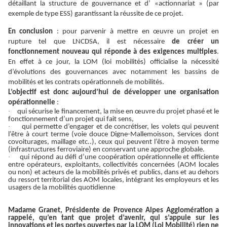
détaillant la structure de gouvernance et d’ «actionnariat » (par
exemple de type ESS) garantissant la réussite de ce projet.
En conclusion
: pour parvenir à mettre en œuvre un projet en
rupture tel que LNCDSA, il est nécessaire
de créer un
fonctionnement nouveau qui réponde à des exigences multiples
.
En effet à ce jour, la LOM (loi mobilités) officialise la nécessité
d’évolutions des gouvernances avec notamment les bassins de
mobilités et les contrats opérationnels de mobilités.
L’objectif est donc aujourd’hui de développer une organisation
opérationnelle
:
·
qui sécurise le financement, la mise en œuvre du projet phasé et le
fonctionnement d’un projet qui fait sens,
·
qui permette d’engager et de concrétiser, les volets qui peuvent
l’être à court terme (voie douce Digne-Mallemoisson, Services dont
covoiturages, maillage etc..), ceux qui peuvent l’être à moyen terme
(infrastructures ferroviaire) en conservant une approche globale.
·
qui répond au défi d’une coopération opérationnelle et efficiente
entre opérateurs, exploitants, collectivités concernées (AOM locales
ou non) et acteurs de la mobilités privés et publics, dans et au dehors
du ressort territorial des AOM locales, intégrant les employeurs et les
usagers de la mobilités quotidienne
Madame Granet, Présidente de Provence Alpes Agglomération a
rappelé, qu’en tant que projet d’avenir, qui s’appuie sur les
innovations et les portes ouvertes par la LOM (Loi Mobilité) rien ne