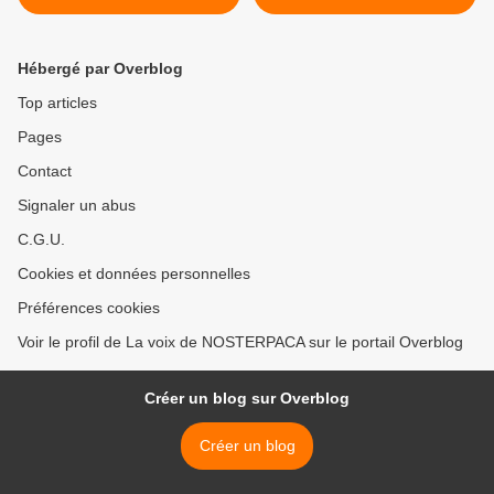
Ferroviaire de Veynes
mobilité durable appelé
valorisation autour de la
Ligne Non Circulée Digne-
Hébergé par Overblog
Saint-Auban >
Top articles
Pages
Contact
Signaler un abus
C.G.U.
Cookies et données personnelles
Préférences cookies
Voir le profil de La voix de NOSTERPACA sur le portail Overblog
Créer un blog sur Overblog
Créer un blog