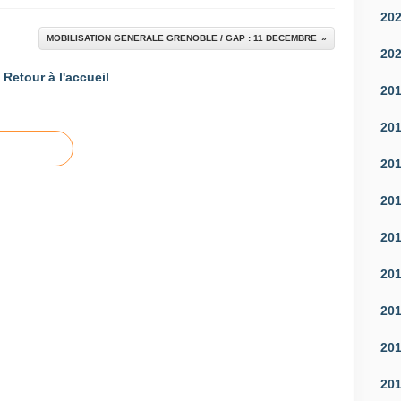
20
MOBILISATION GENERALE GRENOBLE / GAP : 11 DECEMBRE
20
Retour à l'accueil
20
20
20
20
20
20
20
20
20