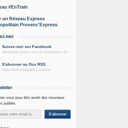
eau #EnTrain
r un Réseau Express
opolitain Provenc'Express
ez-moi
Suivez-moi sur Facebook
//facebook.com/La-voix-de-Nosterpaca-106434384284735
S'abonner au flux RSS
https://www.nosterpaca.com/rss
letter
ez-vous pour être averti des nouveaux
es publiés.