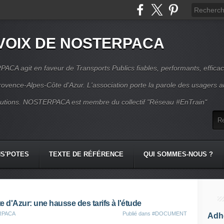
VOIX DE NOSTERPACA
CA agit en faveur de Transports Publics fiables, performants, effica
rovence-Alpes-Côte d'Azur. L'association porte la parole des usagers 
itutions. NOSTERPACA est membre du collectif "Réseau #EnTrain"
S'POTES
TEXTE DE RÉFÉRENCE
QUI SOMMES-NOUS ?
d'Azur: une hausse des tarifs à l'étude
ERPACA
Publié dans
#DOCUMENT
Adhé