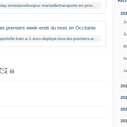
Arch
https://www.bfmtv.com/marseille/replay-emissions/bonjour-marseille/transports-en-provence-alpes-cote-d-azur-une-hausse-des-tarifs-a-l-etude_VN-202211280221.html
20
Ju
 les premiers week-ends du mois en Occitanie
Ju
https://www.francebleu.fr/infos/transports/le-train-a-1-euro-deploye-tous-les-premiers-week-ends-du-mois-en-occitanie-1668520426
M
Av
Ja
20
20
20
20