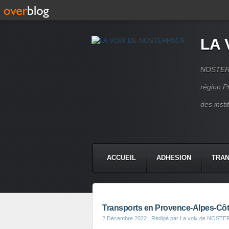
LA 
NOSTERPA
région P
des inst
ACCUEIL
ADHESION
TRAN
Transports en Provence-Alpes-Côte 
2 Décembre 2022
, Rédigé par La voix de NOST