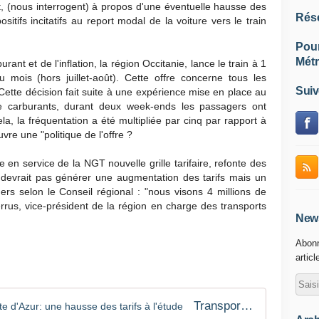
nt, (nous interrogent) à propos d'une éventuelle hausse des
Rés
sitifs incitatifs au report modal de la voiture vers le train
Pou
Métr
rant et de l'inflation, la région Occitanie, lance le train à 1
mois (hors juillet-août). Cette offre concerne tous les
Suiv
ette décision fait suite à une expérience mise en place au
e carburants, durant deux week-ends les passagers ont
la, la fréquentation a été multipliée par cinq par rapport à
re une "politique de l'offre ?
en service de la NGT nouvelle grille tarifaire, refonte des
 devrait pas générer une augmentation des tarifs mais un
 selon le Conseil régional : "nous visons 4 millions de
rus, vice-président de la région en charge des transports
News
Abonn
articl
Transports en Provence-Alpes-Côte d'Azur: une hausse des tarifs à l'étude