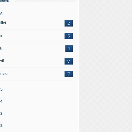
ives
26
illet
2
in
5
ai
1
ril
7
nvier
7
25
24
23
22