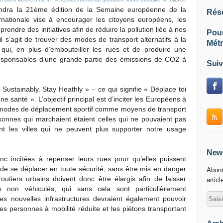
ndra la 21ème édition de la Semaine européenne de la
Rés
nationale vise à encourager les citoyens européens, les
 prendre des initiatives afin de réduire la pollution liée à nos
Pou
’agit de trouver des modes de transport alternatifs à la
Métr
qui, en plus d’embouteiller les rues et de produire une
responsables d’une grande partie des émissions de CO2 à
Suiv
Sustainably. Stay Heathly » – ce qui signifie « Déplace toi
santé ». L’objectif principal est d’inciter les Européens à
es modes de déplacement sportif comme moyens de transport
ersonnes qui marchaient étaient celles qui ne pouvaient pas
ont les villes qui ne peuvent plus supporter notre usage
News
incitées à repenser leurs rues pour qu’elles puissent
 de se déplacer en toute sécurité, sans être mis en danger
Abonn
outiers urbains doivent donc être élargis afin de laisser
articl
 non véhiculés, qui sans cela sont particulièrement
Ces nouvelles infrastructures devraient également pouvoir
 les personnes à mobilité réduite et les piétons transportant