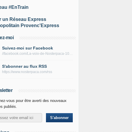
eau #EnTrain
r un Réseau Express
opolitain Provenc'Express
ez-moi
Suivez-moi sur Facebook
//facebook.com/La-voix-de-Nosterpaca-106434384284735
S'abonner au flux RSS
https://www.nosterpaca.com/rss
letter
ez-vous pour être averti des nouveaux
es publiés.