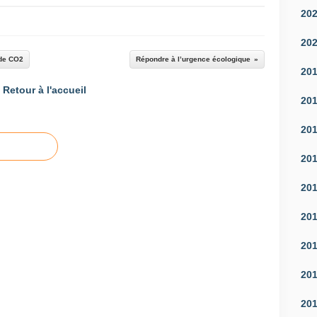
20
20
 de CO2
Répondre à l’urgence écologique
20
Retour à l'accueil
20
20
20
20
20
20
20
20