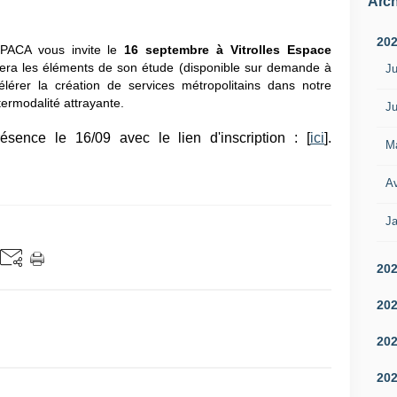
Arch
20
PACA vous invite le
16 septembre à Vitrolles Espace
tuera les éléments de son étude (disponible sur demande à
Ju
lérer la création de services métropolitains dans notre
termodalité attrayante.
Ju
ésence le 16/09 avec le lien d'inscription : [
ici
].
M
Av
Ja
20
20
20
20