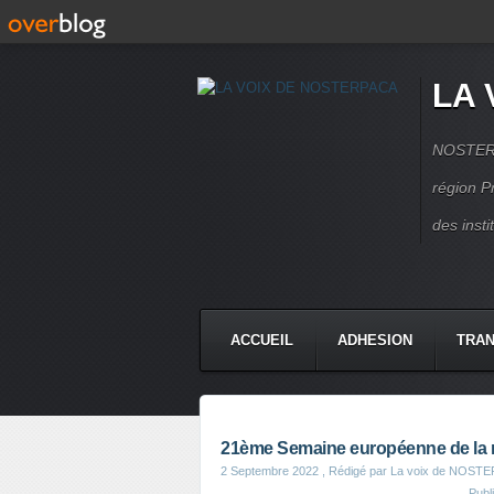
LA 
NOSTERPA
région P
des inst
ACCUEIL
ADHESION
TRAN
21ème Semaine européenne de la m
2 Septembre 2022
, Rédigé par La voix de NOST
Publ