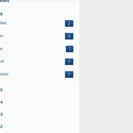
ives
26
illet
2
in
5
ai
1
ril
7
nvier
7
25
24
23
22