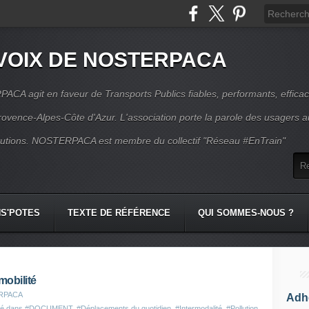
VOIX DE NOSTERPACA
CA agit en faveur de Transports Publics fiables, performants, effica
rovence-Alpes-Côte d'Azur. L'association porte la parole des usagers 
itutions. NOSTERPACA est membre du collectif "Réseau #EnTrain"
S'POTES
TEXTE DE RÉFÉRENCE
QUI SOMMES-NOUS ?
obilité
ERPACA
Adhé
ié dans
#DOCUMENT
,
#Déplacements du quotidien
,
#Intermodalité
,
#Pollution