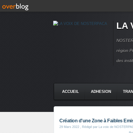
LA 
NOSTERPA
région P
des inst
ACCUEIL
ADHESION
TRAN
Création d'une Zone à Faibles Emiss
29 Mars 2022
, Rédigé par La voix de NOSTERPA
Pu