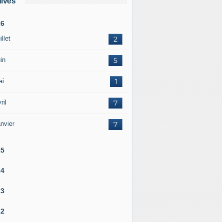
ives
26
illet
2
in
5
ai
1
ril
7
nvier
7
25
24
23
22