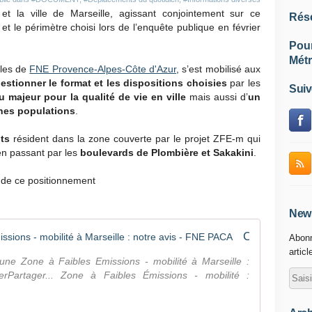
et la ville de Marseille, agissant conjointement sur ce
Rés
 et le périmètre choisi lors de l’enquête publique en février
Pou
Métr
bles de
FNE Provence-Alpes-Côte d'Azur
, s’est mobilisé aux
estionner le format et les dispositions choisies
par les
Suiv
u majeur pour la qualité de vie
en ville
mais aussi d’
un
ines populations
.
ts
résident dans la zone couverte par le projet ZFE-m qui
n passant par les
boulevards de Plombière et Sakakini
.
de ce positionnement
News
Création d'une Zone à Faibles Emissions - mobilité à Marseille : notre avis - FNE PACA
Abonn
articl
d'une Zone à Faibles Emissions - mobilité à Marseille :
erPartager... Zone à Faibles Émissions - mobilité :