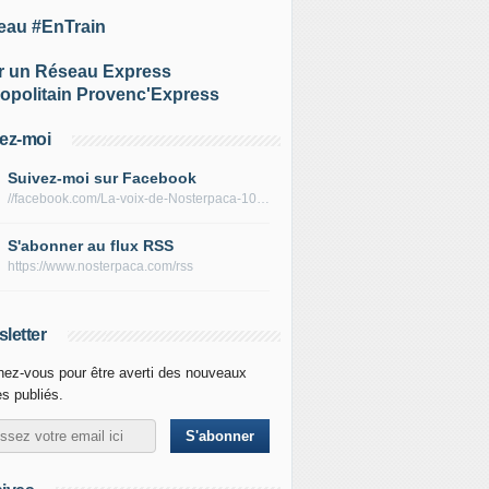
eau #EnTrain
r un Réseau Express
opolitain Provenc'Express
ez-moi
Suivez-moi sur Facebook
//facebook.com/La-voix-de-Nosterpaca-106434384284735
S'abonner au flux RSS
https://www.nosterpaca.com/rss
letter
ez-vous pour être averti des nouveaux
es publiés.