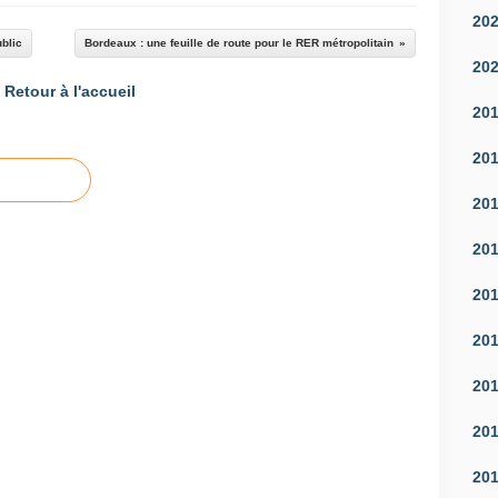
20
ublic
Bordeaux : une feuille de route pour le RER métropolitain
20
Retour à l'accueil
20
20
20
20
20
20
20
20
20