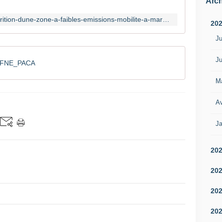
Arch
https://fnepaca.fr/2022/03/28/lapparition-dune-zone-a-faibles-emissions-mobilite-a-marseille-notre-avis/
20
Ju
Ju
_FNE_PACA
M
Av
Ja
20
20
20
20