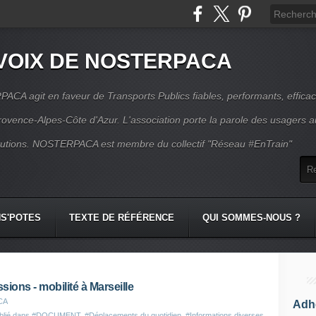
VOIX DE NOSTERPACA
CA agit en faveur de Transports Publics fiables, performants, effica
rovence-Alpes-Côte d'Azur. L'association porte la parole des usagers 
itutions. NOSTERPACA est membre du collectif "Réseau #EnTrain"
S'POTES
TEXTE DE RÉFÉRENCE
QUI SOMMES-NOUS ?
ions - mobilité à Marseille
CA
Adhé
blié dans
#DOCUMENT
,
#Déplacements du quotidien
,
#Informations diverses