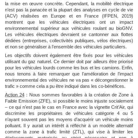
la mise en œuvre concrète. Cependant, la mobilité électrique
n’est pas la panacée et la plupart des analyses en cycle de vie
(ACV) réalisées en Europe et en France (IFPEN, 2019)
montrent que les véhicules électriques ont un impact
environnemental supérieur aux véhicules roulant au bioGNV.
Les véhicules électriques devraient se cantonner aux flottes
dédiées (entreprises, collectivités publiques, vélos électriques)
et non se généraliser à l’ensemble des véhicules particuliers.
Les objectifs doivent également être fixés pour les véhicules
utilisant du gaz naturel. Ce dernier doit par ailleurs être priorisé
pour les véhicules lourds comme les bus et les camions. Enfin,
nous tenons à faire remarquer que l’amélioration de l’impact
environnemental des véhicules ne va pas « décongestionner le
trafic » comme cela a pu être indiqué dans les co-bénéfices.
Action 24
: Nous sommes favorables à la création de Zone à
Faible Emission (ZFE), si possible le moins injuste socialement
– ce qui n’est pas le cas en France avec la vignette Crit’Air, qui
discrimine les propriétaires de véhicules catégorie 4 ou 5
n’ayant souvent pas les moyens d’acquérir un véhicule moins
polluant. Il y aurait un intérêt à réfléchir à un modèle alternatif
comme la zone à trafic limité (ZTL), qui vise à limiter les