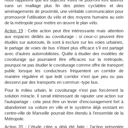
nous rappelons que les objectifs visés ne pourront être atteints
sans un maillage plus fin des pistes cyclables et des
aménagements de proximité, une véritable communication pour
promouvoir l’utilisation du vélo et des moyens humains au sein
de la métropole pour mettre en œuvre le plan vélo.
Action 19
: Cette action peut être intéressante mais attention
aux espaces dédiés au covoiturage : si ceux-ci peuvent être
étudiés sur autoroute, ils sont à exclure sur les voies urbaines,
le partage de voies de bus n’étant plus efficace s’il est partagé
avec d’autres automobilistes. Quitte à étudier des modèles de
covoiturage qui pourraient être efficaces sur la métropole,
pourquoi ne pas étudier le covoiturage comme offre de transport
public lorsque les conducteurs fréquentent un corridor de
manière régulière et que ledit corridor n’est que peu ou pas
desservi par des transports en commun -type bus.
Pour le milieu urbain, le covoiturage n’est pas forcément la
solution miracle. Il serait intéressant de rajouter une action sur
l’autopartage : cela peut être un levier d’encouragement fort à
abandonner sa voiture en ville et le système déjà existant en
centre-ville de Marseille pourrait être étendu à l’ensemble de la
Métropole.
Action 20
: L’étude citée a déjà été faite ; l’action présentée