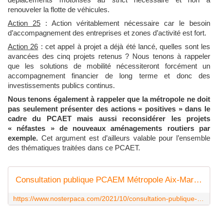
déplacements motorisés au strict nécessaire et non à
renouveler la flotte de véhicules.
Action 25
: Action véritablement nécessaire car le besoin
d’accompagnement des entreprises et zones d’activité est fort.
Action 26
: cet appel à projet a déjà été lancé, quelles sont les
avancées des cinq projets retenus ? Nous tenons à rappeler
que les solutions de mobilité nécessiteront forcément un
accompagnement financier de long terme et donc des
investissements publics continus.
Nous tenons également à rappeler que la métropole ne doit
pas seulement présenter des actions « positives » dans le
cadre du PCAET mais aussi reconsidérer les projets
« néfastes » de nouveaux aménagements routiers par
exemple.
Cet argument est d’ailleurs valable pour l’ensemble
des thématiques traitées dans ce PCAET.
Consultation publique PCAEM Métropole Aix-Marseille-Provence - LA VOIX DE NOSTERPACA
https://www.nosterpaca.com/2021/10/consultation-publique-pcaem-metropole-aix-marseille-provence.html