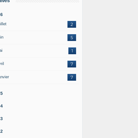
ives
26
illet
2
in
5
ai
1
ril
7
nvier
7
25
24
23
22