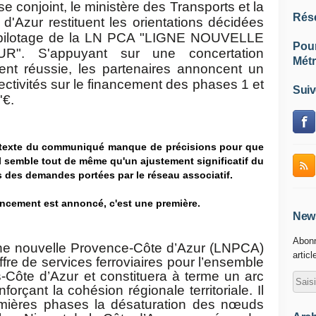
conjoint, le ministère des Transports et la
Rés
d'Azur restituent les orientations décidées
de pilotage de la LN PCA "LIGNE NOUVELLE
Pou
. S'appuyant sur une concertation
Métr
ent réussie, les partenaires annoncent un
llectivités sur le financement des phases 1 et
Suiv
'€.
texte du communiqué manque de précisions pour que
 semble tout de même qu'un ajustement significatif du
ens des demandes portées par le réseau associatif.
nancement est annoncé, c'est une première.
News
Abonn
ligne nouvelle Provence-Côte d’Azur (LNPCA)
articl
fre de services ferroviaires pour l’ensemble
-Côte d’Azur et constituera à terme un arc
forçant la cohésion régionale territoriale. Il
mières phases la désaturation des nœuds