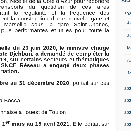
Arch
ulon, Nice et de la Côte d’Azur pour répondre
ransports du quotidien de ces aires
orant la régularité et la fréquence des
20
mment la construction d’une nouvelle gare et
Ju
 Marseille sous la gare Saint-Charles,
 plus performantes et utiles pour toute la
Ju
elle du 23 juin 2020, le ministre chargé
M
iste Djebbari, a demandé de compléter la
19, sur certains secteurs et thématiques
Av
1, SNCF Réseau a engagé deux phases
tation.
Ja
bre au 31 décembre 2020,
portait sur ces
20
a Bocca
20
onnaise à l’ouest de Toulon
20
er
 1
mars au 15 avril 2021
. Elle portait sur
20