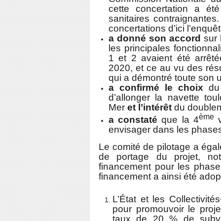
cette concertation a été
sanitaires contraignante
concertations d’ici l’enquêt
a donné son accord
sur 
les principales fonctionna
1 et 2 avaient été arrêté
2020, et ce au vu des rés
qui a démontré toute son uti
a confirmé le choix
du
d’allonger la navette tou
Mer
et l’intérêt
du doubleme
ème
a constaté
que la 4
v
envisager dans les phases 
Le comité de pilotage a éga
de portage du projet, not
financement pour les phases 
financement a ainsi été adopt
L’État et les Collectivités
pour promouvoir le proj
taux de 20 % de subven