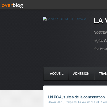
LA 
NOSTERPA
région P
des inst
ACCUEIL
ADHESION
TRAN
LN PCA, suites de la concertation
20 Avril 2021
, Rédigé par La voix de NOSTERPA