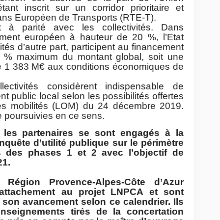
ant inscrit sur un corridor prioritaire et
ans Européen de Transports (RTE-T).
et à parité avec les collectivités. Dans
ement européen à hauteur de 20 %, l’Etat
vités d’autre part, participent au financement
 % maximum du montant global, soit une
de 1 383 M€ aux conditions économiques de
lectivités considèrent indispensable de
t public local selon les possibilités offertes
 des mobilités (LOM) du 24 décembre 2019.
e poursuivies en ce sens.
 les partenaires se sont engagés à la
quête d’utilité publique sur le périmètre
s des phases 1 et 2 avec l’objectif de
21.
 Région Provence-Alpes-Côte d’Azur
r attachement au projet LNPCA et sont
à son avancement selon ce calendrier. Ils
enseignements tirés de la concertation