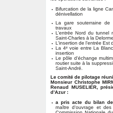
Bifurcation de la ligne Ca
dénivellation
La gare souterraine de M
travaux
L’entrée Nord du tunnel 
Saint-Charles à la Delorm
L’insertion de l’entrée Est 
La 4ᵉ voie entre La Blan
insertion
Le pôle d’échange multim
routier suite à la suppres
Saint-André.
Le comité de pilotage réuni
Monsieur Christophe MIRM
Renaud MUSELIER, présid
d’Azur :
a pris acte du bilan d
maître d’ouvrage et des
Commission Nationale du