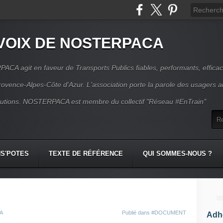
VOIX DE NOSTERPACA
CA agit en faveur de Transports Publics fiables, performants, effica
rovence-Alpes-Côte d'Azur. L'association porte la parole des usagers 
itutions. NOSTERPACA est membre du collectif "Réseau #EnTrain"
S'POTES
TEXTE DE RÉFÉRENCE
QUI SOMMES-NOUS ?
CA
Publié dans
#DOCUMENT
Adhé