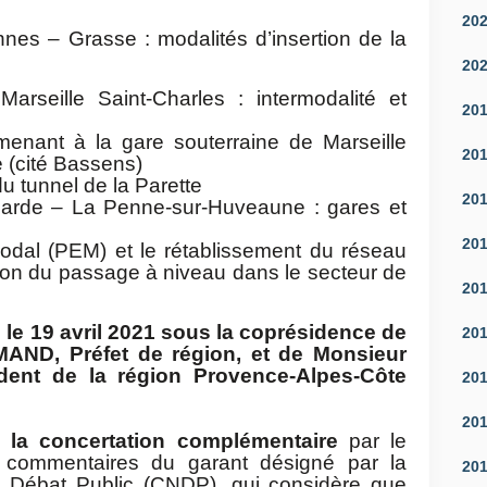
20
nnes – Grasse : modalités d’insertion de la
20
arseille Saint-Charles : intermodalité et
20
menant à la gare souterraine de Marseille
20
e (cité Bassens)
du tunnel de la Parette
20
carde – La Penne-sur-Huveaune : gares et
20
odal (PEM) et le rétablissement du réseau
sion du passage à niveau dans le secteur de
20
 le 19 avril 2021 sous la coprésidence de
20
AND, Préfet de région, et de Monsieur
ent de la région Provence-Alpes-Côte
20
20
e la concertation complémentaire
par le
 commentaires du garant désigné par la
20
 Débat Public (CNDP), qui considère que