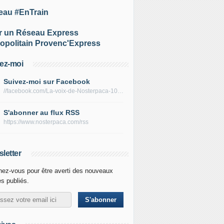
eau #EnTrain
r un Réseau Express
opolitain Provenc'Express
ez-moi
Suivez-moi sur Facebook
//facebook.com/La-voix-de-Nosterpaca-106434384284735
S'abonner au flux RSS
https://www.nosterpaca.com/rss
letter
ez-vous pour être averti des nouveaux
es publiés.