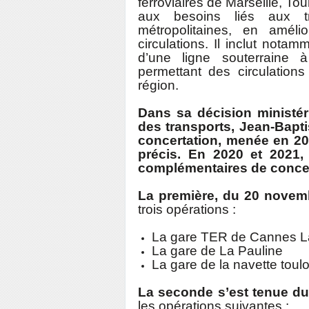
ferroviaires de Marseille, To
aux besoins liés aux t
métropolitaines, en améli
circulations. Il inclut nota
d’une ligne souterraine à
permettant des circulations
région.
Dans sa décision ministéri
des transports, Jean-Bapt
concertation, menée en 20
précis. En 2020 et 202
complémentaires de concer
La première, du 20 novem
trois opérations :
La gare TER de Cannes L
La gare de La Pauline
La gare de la navette toul
La seconde s’est tenue du
les opérations suivantes :