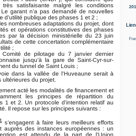
 très satisfaisante malgré les conditions
20
s. Le garant n’a pas demandé de nouvelles
e d’utilité publique des phases 1 et 2 ;
les nombreuses adaptations du projet, dont
Lien
lités et opérations constitutives des phases
es par la décision ministérielle du 23 juin
Fra
ultats de cette concertation complémentaire
lité ;
 Comité de pilotage du 7 janvier dernier
lonnaise jusqu’à la gare de Saint-Cyr-sur-
nt du tunnel de Saint Louis ;
oie dans la vallée de l’Huveaune serait à
ultérieures du projet.
lement acté les modalités de financement et
amment les principes de répartition du
1 et 2. Un protocole d’intention relatif au
é. Il repose sur les principes suivants :
1
s’engagent à faire leurs meilleurs efforts
et auprès des instances européennes : un
tion est attendu de la part de l’Union