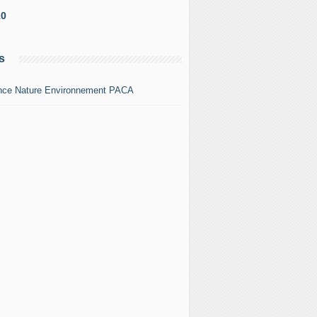
10
s
nce Nature Environnement PACA