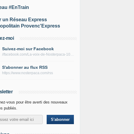
eau #EnTrain
r un Réseau Express
opolitain Provenc'Express
ez-moi
Suivez-moi sur Facebook
//facebook.com/La-voix-de-Nosterpaca-106434384284735
S'abonner au flux RSS
https://www.nosterpaca.com/rss
letter
ez-vous pour être averti des nouveaux
es publiés.