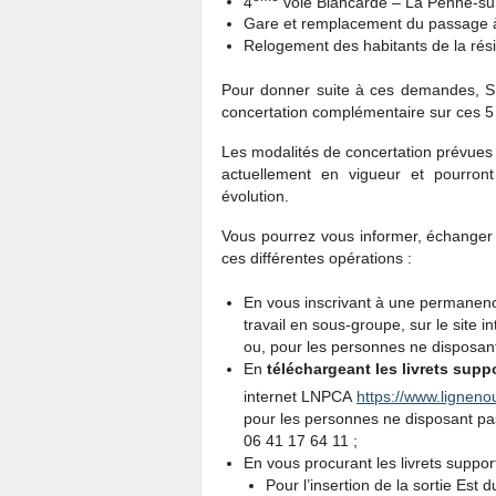
4
voie Blancarde – La Penne-sur
Gare et remplacement du passage à
Relogement des habitants de la rési
Pour donner suite à ces demandes, 
concertation complémentaire sur ces 5
Les modalités de concertation prévues i
actuellement en vigueur et pourront
évolution.
Vous pourrez vous informer, échanger 
ces différentes opérations :
En vous inscrivant à une
permanence
travail en sous-groupe, sur le site in
ou, pour les personnes ne disposant
En
téléchargeant les livrets supp
internet LNPCA
https://www.
ligneno
pour les personnes ne disposant pa
06 41 17 64 11 ;
En vous procurant les livrets support
Pour l’insertion de la sortie Est 