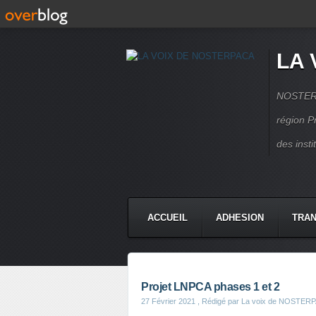
LA 
NOSTERPA
région P
des inst
ACCUEIL
ADHESION
TRAN
Projet LNPCA phases 1 et 2
27 Février 2021
, Rédigé par La voix de NOSTER