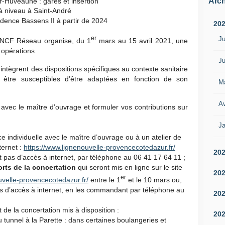
Arch
-Huveaune : gares et insertion
 niveau à Saint-André
dence Bassens II à partir de 2024
20
er
Ju
SNCF Réseau organise, du 1
mars au 15 avril 2021, une
 opérations.
Ju
ntègrent des dispositions spécifiques au contexte sanitaire
 être susceptibles d’être adaptées en fonction de son
M
Av
avec le maître d’ouvrage et formuler vos contributions sur
Ja
 individuelle avec le maître d’ouvrage ou à un atelier de
ternet :
https://www.lignenouvelle-
provencecotedazur.fr/
20
 pas d’accès à internet, par téléphone au 06 41 17 64 11 ;
orts de la concertation
qui seront mis en ligne sur le site
20
er
uvelle-
provencecotedazur.fr/
entre le 1
et le 10 mars ou,
s d’accès à internet, en les commandant par téléphone au
20
 de la concertation mis à disposition :
20
du tunnel à la Parette : dans certaines boulangeries et