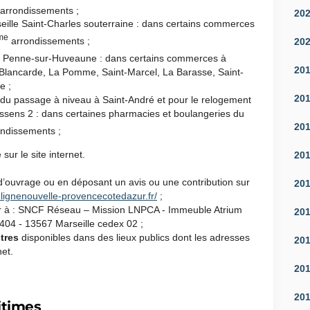
arrondissements ;
20
eille Saint-Charles souterraine : dans certains commerces
me
arrondissements ;
20
a Penne-sur-Huveaune : dans certains commerces à
20
a Blancarde, La Pomme, Saint-Marcel, La Barasse, Saint-
e ;
20
 du passage à niveau à Saint-André et pour le relogement
assens 2 : dans certaines pharmacies et boulangeries du
20
ndissements ;
ur le site internet.
20
d’ouvrage ou en déposant un avis ou une contribution sur
20
.
lignenouvelle-
provencecotedazur.fr/
;
ier à : SNCF Réseau – Mission LNPCA - Immeuble Atrium
20
5404 - 13567 Marseille cedex 02 ;
stres
disponibles dans des lieux publics dont les adresses
20
net.
20
20
itimes