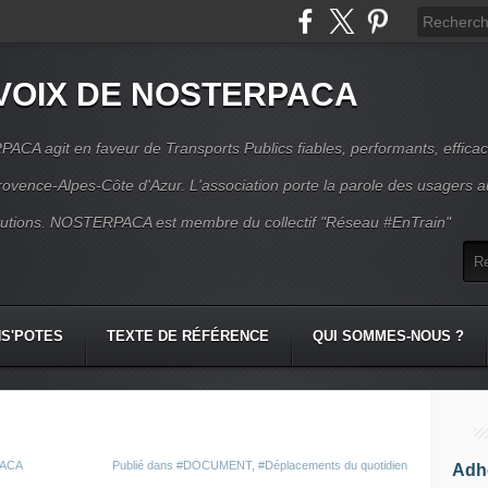
VOIX DE NOSTERPACA
CA agit en faveur de Transports Publics fiables, performants, effica
rovence-Alpes-Côte d'Azur. L'association porte la parole des usagers 
itutions. NOSTERPACA est membre du collectif "Réseau #EnTrain"
S'POTES
TEXTE DE RÉFÉRENCE
QUI SOMMES-NOUS ?
PACA
Publié dans
#DOCUMENT
,
#Déplacements du quotidien
Adhé