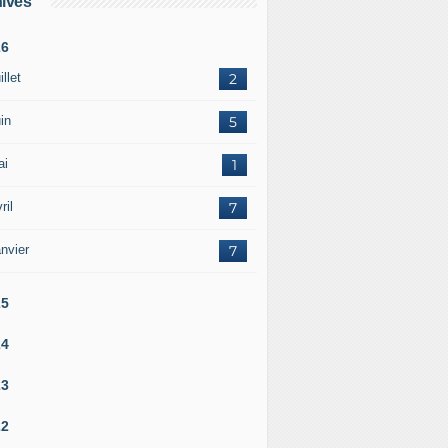
ives
26
illet
2
in
5
ai
1
ril
7
nvier
7
25
24
23
22