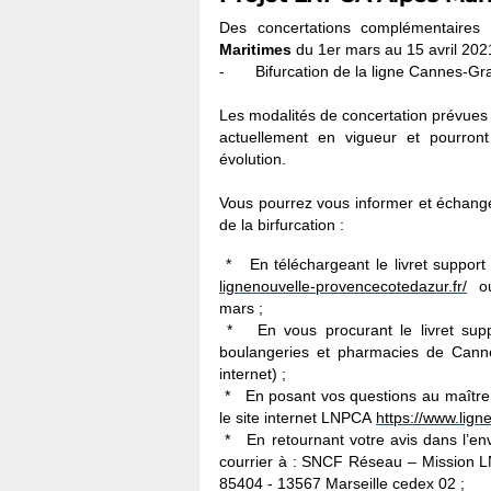
Des concertations complémentaires 
Maritimes
du 1er mars au 15 avril 2021
- Bifurcation de la ligne Cannes-Grass
Les modalités de concertation prévues i
actuellement en vigueur et pourront
évolution.
Vous pourrez vous informer et échanger
de la birfurcation :
* En téléchargeant le livret support 
lignenouvelle-
provencecotedazur.fr/
ou
mars ;
* En vous procurant le livret suppo
boulangeries et pharmacies de Canne
internet) ;
* En posant vos questions au maître 
le site internet LNPCA
https://www.
lign
* En retournant votre avis dans l’enve
courrier à : SNCF Réseau – Mission LN
85404 - 13567 Marseille cedex 02 ;