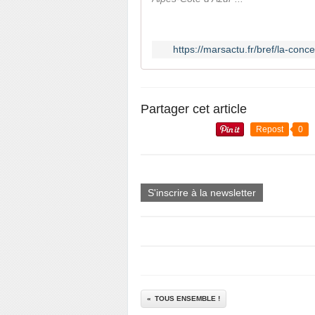
https://marsactu.fr/bref/la-conc
Partager cet article
Repost
0
S'inscrire à la newsletter
TOUS ENSEMBLE !