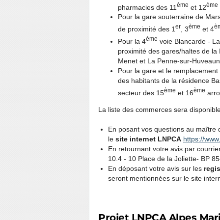
ème
ème
pharmacies des 11
et 12
Pour la gare souterraine de Mars
er
ème
è
de proximité des 1
, 3
et 4
ème
Pour la 4
voie Blancarde - L
proximité des gares/haltes de l
Menet et La Penne-sur-Huveaun
Pour la gare et le remplacement
des habitants de la résidence B
ème
ème
secteur des 15
et 16
arro
La liste des commerces sera disponible s
En posant vos questions au maître 
le
site internet LNPCA
https://www
En retournant votre avis par courr
10.4 - 10 Place de la Joliette- BP 8
En déposant votre avis sur les
regi
seront mentionnées sur le site inter
Projet LNPCA Alpes Mar