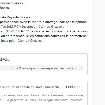
res disponibles :
Bocca,
du Pays de Grasse ;
ermanence avec le maître d’ouvrage, soit par téléphone,
://vu.fr/LNPCA-
Inscription-Cannes-Grasse
;
au 06 41 17 64 11 ou via le lien ci-dessous à la réunion
 ou en présentiel si les conditions sanitaires le permettent :
-
Inscription-Cannes-Grasse
.
d'Azur
https://www.lignenouvelle-provencecotedazur.fr/
La concertation pour la ligne nouvelle en PACA débute ce lundi | Marsactu
 quatrième voie La Blancarde-La Penne-sur-Huveaune,
... Le projet de la SNCF de la ligne nouvelle Provence-