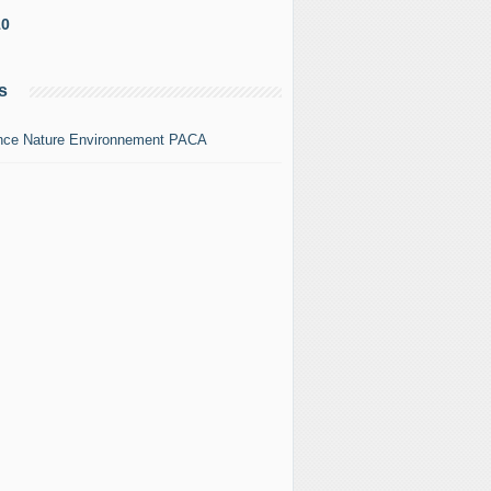
10
s
nce Nature Environnement PACA