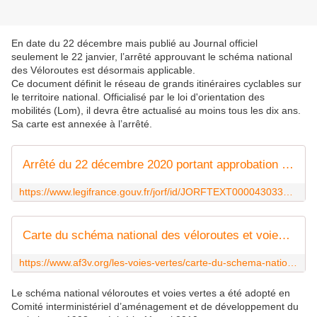
En date du 22 décembre mais publié au Journal officiel
seulement le 22 janvier, l’arrêté approuvant le schéma national
des Véloroutes est désormais applicable.
Ce document définit le réseau de grands itinéraires cyclables sur
le territoire national. Officialisé par le loi d'orientation des
mobilités (Lom), il devra être actualisé au moins tous les dix ans.
Sa carte est annexée à l’arrêté.
Arrêté du 22 décembre 2020 portant approbation du schéma national des Véloroutes
https://www.legifrance.gouv.fr/jorf/id/JORFTEXT000043033206
Carte du schéma national des véloroutes et voies vertes
https://www.af3v.org/les-voies-vertes/carte-du-schema-national-des-veloroutes-et-voies-vertes/
Le schéma national véloroutes et voies vertes a été adopté en
Comité interministériel d’aménagement et de développement du