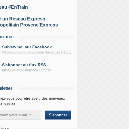
eau #EnTrain
r un Réseau Express
opolitain Provenc'Express
ez-moi
Suivez-moi sur Facebook
//facebook.com/La-voix-de-Nosterpaca-106434384284735
S'abonner au flux RSS
https://www.nosterpaca.com/rss
letter
ez-vous pour être averti des nouveaux
es publiés.
F Réseau et Voies navigables de France scellent une allianc