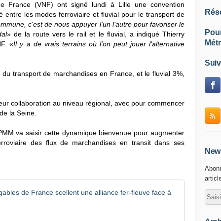
 France (VNF) ont signé lundi à Lille une convention
Rés
 entre les modes ferroviaire et fluvial pour le transport de
mmune, c'est de nous appuyer l'un l'autre pour favoriser le
Pou
dal
» de la route vers le rail et le fluvial, a indiqué Thierry
Métr
F. «
Il y a de vrais terrains où l'on peut jouer l'alternative
Suiv
 du transport de marchandises en France, et le fluvial 3%,
leur collaboration au niveau régional, avec pour commencer
de la Seine.
M va saisir cette dynamique bienvenue pour augmenter
erroviaire des flux de marchandises en transit dans ses
News
Abonn
articl
Fret : SNC
S
N