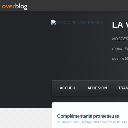
LA 
NOSTERPA
région P
des inst
ACCUEIL
ADHESION
TRAN
Complémentarité prometteuse
27 Janvier 2021
, Rédigé par La voix de NOSTER