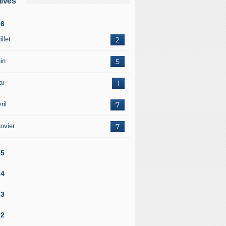
ives
26
illet
2
in
5
ai
1
ril
7
nvier
7
25
24
23
22