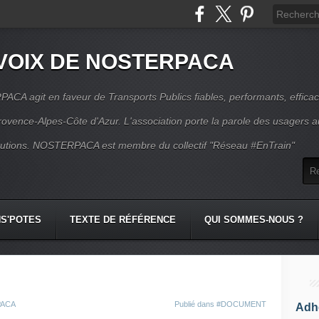
VOIX DE NOSTERPACA
CA agit en faveur de Transports Publics fiables, performants, effica
rovence-Alpes-Côte d'Azur. L'association porte la parole des usagers 
itutions. NOSTERPACA est membre du collectif "Réseau #EnTrain"
S'POTES
TEXTE DE RÉFÉRENCE
QUI SOMMES-NOUS ?
PACA
Publié dans
#DOCUMENT
Adhé