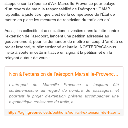
s'appuie sur la réponse d'Aix-Marseille-Provence pour balayer
d'un revers de main la responsabilité de l'aéroport : "“AMP
rappelle, à juste titre, que c’est de la compétence de l’État de
mettre en place les mesures de restriction du trafic aérien”.
Aussi, les collectifs et associations investies dans la lutte contre
l'extension de l'aéroport, lancent une pétition adressée au
gouvernement, pour lui demander de mettre un coup d 'arrêt à ce
projet insensé, surdimensionné et inutile. NOSTERPACA vous
invite à soutenir cette initiative en signant la pétition et en la
relayant autour de vous :
Non à l'extension de l'aéroport Marseille-Provence : ce projet est un non-sens climatique et social
L'aéroport de Marseille Provence a toujours été
surdimensionné au regard du nombre de passagers, et
pourtant le projet d'extension prétend accompagner une
hypothétique croissance du trafic, a...
https://agir.greenvoice.fr/petitions/non-a-l-extension-de-l-aeroport-marseille-provence-ce-projet-est-un-non-sens-climatique-et-social