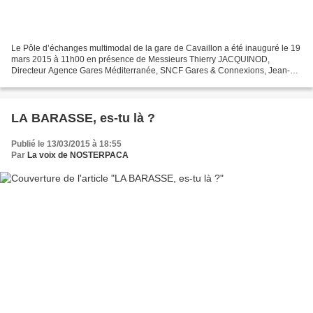
Le Pôle d’échanges multimodal de la gare de Cavaillon a été inauguré le 19
mars 2015 à 11h00 en présence de Messieurs Thierry JACQUINOD,
Directeur Agence Gares Méditerranée, SNCF Gares & Connexions, Jean-
Yves PETIT, Vice Président au Conseil Régional...
LA BARASSE, es-tu là ?
Publié le 13/03/2015 à 18:55
Par
La voix de NOSTERPACA