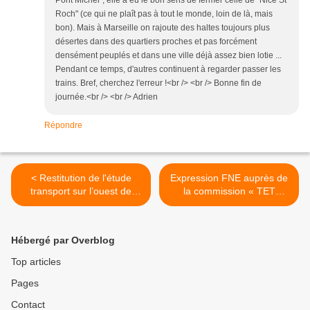
Pont Michel", elle a eu le bon sens de fermer celle de "Nice St
Roch" (ce qui ne plaît pas à tout le monde, loin de là, mais
bon). Mais à Marseille on rajoute des haltes toujours plus
désertes dans des quartiers proches et pas forcément
densément peuplés et dans une ville déjà assez bien lotie ...
Pendant ce temps, d'autres continuent à regarder passer les
trains. Bref, cherchez l'erreur !<br /> <br /> Bonne fin de
journée.<br /> <br /> Adrien
Répondre
< Restitution de l'étude
Expression FNE auprès de
transport sur l’ouest de
la commission « TET
l’étang de Berre.
d’avenir » >
Hébergé par Overblog
Top articles
Pages
Contact