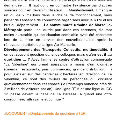
donnée sur le site TER PACA lorsque la gare de La Barasse est
demandée ....
Il faut donc en connaître l'existence par d'autres
sources pour en devenir utilisateur ....
Manifestement, il manque
un ou deux maillons dans
la
chaîne de fonctionnement, sans
parler de l'absence de connexion
s organisées avec la RTM et les
bus du département ...
La communauté urbaine de Marseille-
Métropole
porte une lourde part dans ces carences, d'autant
moins excusable qu'une situation semblable avait été constatée
lors de la mise en service des nouvelles haltes après la
rénovation partielle de la ligne Aix-Marseille.
Développement des Transports Collectifs, multimodalité,
il
en est souvent question dans les colloques mais
qu'en est-il au
quotidien ... ?
Avec l'immense centre d'attraction commerciale
"La Valentine" qui prend naissance à moins d'un kilomètre
(cinéma, restaurants, puis commerces, grande distribution, ...)
pour s'étaler sur des centaines d'hectares en direction de La
Valentine, ce sont des milliers de personnes qui circulent
quotidiennement dans cet espace (l
e Printemps annonce près de
2 millions de visiteurs par an). Une ligne RTM et une ligne du CG
13 passe devant la halte de La Barasse.
A quand une offre
coordonnée, attrayante et connue ?
#DOCUMENT
#Déplacements du quotidien
#TER