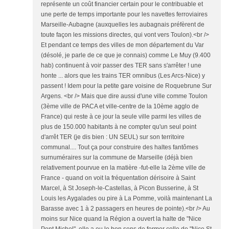
représente un coût financier certain pour le contribuable et
une perte de temps importante pour les navettes ferroviaires
Marseille-Aubagne (auxquelles les aubagnais préfèrent de
toute façon les missions directes, qui vont vers Toulon).<br />
Et pendant ce temps des villes de mon département du Var
(désolé, je parle de ce que je connais) comme Le Muy (9.400
hab) continuent à voir passer des TER sans s'arrêter ! une
honte ... alors que les trains TER omnibus (Les Arcs-Nice) y
passent ! Idem pour la petite gare voisine de Roquebrune Sur
Argens. <br /> Mais que dire aussi d'une ville comme Toulon
(3ème ville de PACA et ville-centre de la 10ème agglo de
France) qui reste à ce jour la seule ville parmi les villes de
plus de 150.000 habitants à ne compter qu'un seul point
d'arrêt TER (je dis bien : UN SEUL) sur son territoire
communal.... Tout ça pour construire des haltes fantômes
surnuméraires sur la commune de Marseille (déjà bien
relativement pourvue en la matière -fut-elle la 2ème ville de
France - quand on voit la fréquentation dérisoire à Saint
Marcel, à St Joseph-le-Castellas, à Picon Busserine, à St
Louis les Aygalades ou pire à La Pomme, voilà maintenant La
Barasse avec 1 à 2 passagers en heures de pointe).<br /> Au
moins sur Nice quand la Région a ouvert la halte de "Nice