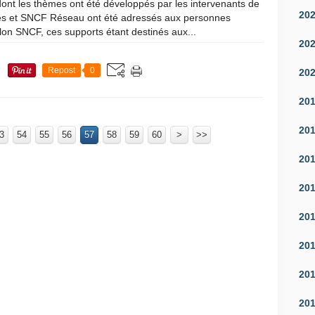
dont les thèmes ont été développés par les intervenants de
20
és et SNCF Réseau ont été adressés aux personnes
lon SNCF, ces supports étant destinés aux...
20
Repost
0
20
20
20
3
54
55
56
57
58
59
60
100
70
80
90
>
>>
20
20
20
20
20
20