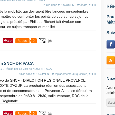
Publié dans
#DOCUMENT
,
#débats
,
#TER
Rés
de la mobilité, qui devraient être lancées mi-septembre,
rmettre de confronter les points de vue sur ce sujet. Le
Pou
gions présidé par Philippe Richert fait évoluer son
Métr
sur les sujets transport et mobilité....
Suiv
Repost
0
tion SNCF DR PACA
17
, Rédigé par La voix de NOSTERPACA
Publié dans
#DOCUMENT
,
#Déplacements du quotidien
,
#TER
News
tiative de SNCF - DIRECTION REGIONALE PROVENCE
OTE D'AZUR La prochaine réunion des associations
Abonn
rs et de consommateurs de Provence-Alpes se déroulera
articl
 septembre de 9h30 à 12h30, salle Ventoux, RDC de la
n Régionale...
Repost
0