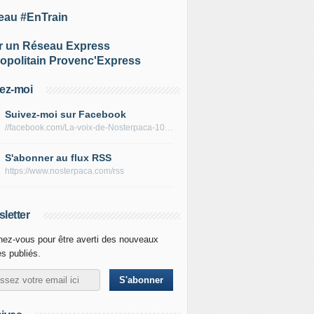
eau #EnTrain
r un Réseau Express
opolitain Provenc'Express
ez-moi
Suivez-moi sur Facebook
//facebook.com/La-voix-de-Nosterpaca-106434384284735
S'abonner au flux RSS
https://www.nosterpaca.com/rss
letter
ez-vous pour être averti des nouveaux
es publiés.