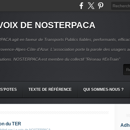
VOIX DE NOSTERPACA
CA agit en faveur de Transports Publics fiables, performants, effica
rovence-Alpes-Côte d'Azur. L'association porte la parole des usagers 
itutions. NOSTERPACA est membre du collectif "Réseau #EnTrain"
S'POTES
TEXTE DE RÉFÉRENCE
QUI SOMMES-NOUS ?
ion du TER
Adhé
édigé par La voix de NOSTERPACA