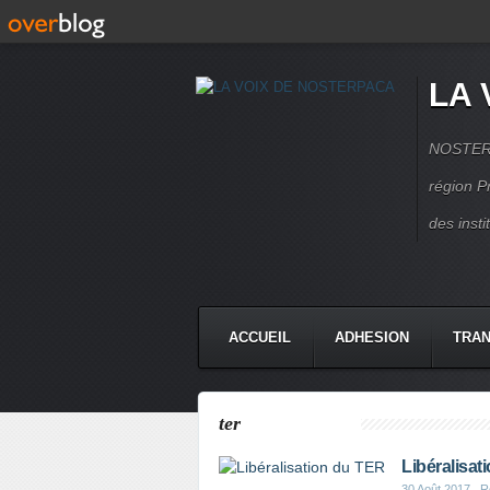
LA 
NOSTERPA
région P
des inst
ACCUEIL
ADHESION
TRAN
ter
Libéralisat
30 Août 2017
, R