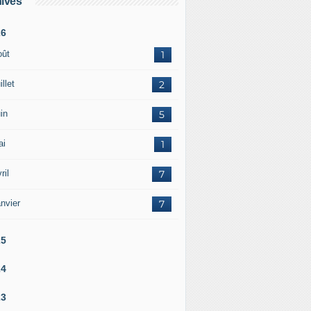
ives
26
oût
1
illet
2
in
5
ai
1
ril
7
nvier
7
25
24
23