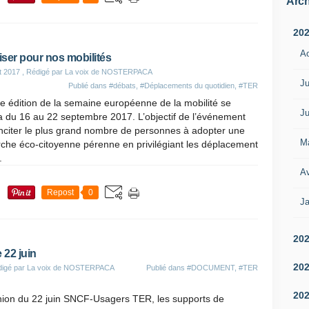
Arch
20
A
iser pour nos mobilités
et 2017
, Rédigé par La voix de NOSTERPACA
Ju
Publié dans
#débats
,
#Déplacements du quotidien
,
#TER
e édition de la semaine européenne de la mobilité se
Ju
a du 16 au 22 septembre 2017. L’objectif de l’événement
inciter le plus grand nombre de personnes à adopter une
M
che éco-citoyenne pérenne en privilégiant les déplacement
.
Av
Repost
0
Ja
20
 22 juin
20
digé par La voix de NOSTERPACA
Publié dans
#DOCUMENT
,
#TER
20
union du 22 juin SNCF-Usagers TER, les supports de