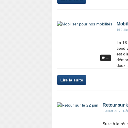
Mobil
16 Juill
La 16 
tiendr
est d’
…
démar
doux..
Lire la suite
Retour sur le
2 Juillet 2017
, Ré
Suite à la ré