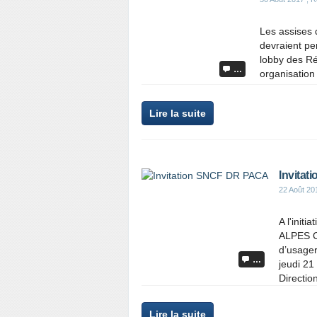
Les assises 
devraient pe
lobby des Ré
…
organisation 
Lire la suite
Invita
22 Août 20
A l'ini
ALPES C
d’usage
…
jeudi 21
Directio
Lire la suite