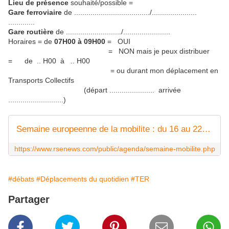
Lieu de présence
souhaité/possible =
Gare ferroviaire
de ..............................
......./......................
.............
Gare routière
de .........................../..
.....................
Horaires = de
07H00 à 09H00
= OUI
= NON mais je peux distribuer
= de .. H00 à .. H00
= ou durant mon déplacement en
Transports Collectifs
(départ ..................
.... arrivée
...........................)
Semaine europeenne de la mobilite : du 16 au 22 septembre, programme, temps forts, appels projets
https://www.rsenews.com/public/agenda/semaine-mobilite.php
#débats
#Déplacements du quotidien
#TER
Partager