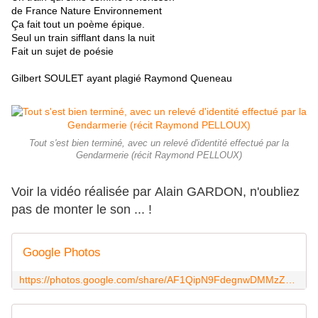
de France Nature Environnement
Ça fait tout un poème épique.
Seul un train sifflant dans la nuit
Fait un sujet de poésie
Gilbert SOULET ayant plagié Raymond Queneau
Tout s'est bien terminé, avec un relevé d'identité effectué par la
Gendarmerie (récit Raymond PELLOUX)
Voir la vidéo réalisée par Alain GARDON, n'oubliez
pas de monter le son ... !
Google Photos
https://photos.google.com/share/AF1QipN9FdegnwDMMzZUMzL7ZnDHNwLZf1Q6v-ma5EyVaOJpIGF04k5d-JVKhkkbKfkUpQ/photo/AF1QipOgL7hxmbdkUYM2l2b7ogw77svFG0IkiMrGpjtQ?key=bW5jNFdUU3FOOWF2OVFwQ3paSnFSN1JsREozZVNR