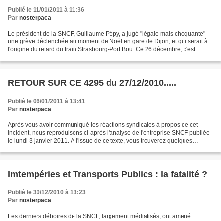
Publié le 11/01/2011 à 11:36
Par
nosterpaca
Le président de la SNCF, Guillaume Pépy, a jugé "légale mais choquante"
une grève déclenchée au moment de Noël en gare de Dijon, et qui serait à
l'origine du retard du train Strasbourg-Port Bou. Ce 26 décembre, c'est
l'UNSA qui était à l'initiative à...
RETOUR SUR CE 4295 du 27/12/2010.....
Publié le 06/01/2011 à 13:41
Par
nosterpaca
Après vous avoir communiqué les réactions syndicales à propos de cet
incident, nous reproduisons ci-après l'analyse de l'entreprise SNCF publiée
le lundi 3 janvier 2011. A l'issue de ce texte, vous trouverez quelques
commentaires de NOSTERPACA Retard...
Imtempéries et Transports Publics : la fatalité ?
Publié le 30/12/2010 à 13:23
Par
nosterpaca
Les derniers déboires de la SNCF, largement médiatisés, ont amené