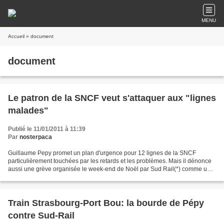
MENU
Accueil
» document
document
Le patron de la SNCF veut s'attaquer aux "lignes
malades"
Publié le 11/01/2011 à 11:39
Par
nosterpaca
Guillaume Pepy promet un plan d'urgence pour 12 lignes de la SNCF
particulièrement touchées par les retards et les problèmes. Mais il dénonce
aussi une grève organisée le week-end de Noël par Sud Rail(*) comme une
des causes de l'affaire du Strasbourg-Port...
Train Strasbourg-Port Bou: la bourde de Pépy
contre Sud-Rail