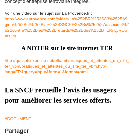
concept d'entreprise ferroviaire intégrée.
Voir une vidéo sur le sujet sur La Provence.fr :
http://www.laprovence.com//video/La%252BR%2525C3%2525A9
gion%252Bet%252Bla%252BSNCF%252Bs%252527associent%2
52Bcontre%252Bles%252Bretards%252Bdes%252BTER/iLyROo
afzIlm
A NOTER sur le site internet TER
http://qol.sphinxonline.net/effiamti/pratiques_et_attentes_du_site_
ter_vbm/pratiques_et_attentes_du_site_ter_vbm.hyp?
lang=FR&query=input&form=1&format=html
La SNCF recueille l'avis des usagers
pour améliorer les services offerts.
#DOCUMENT
Partager