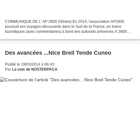
COMMUNIQUE DE L' AP 2800 (Nîmes) En 2014, l'association AP2800
poursuit ses voyages-découverte dans le Sud de la France, en trains
touristiques (avec commentaires) à bord des autorails préservés X 2800.
Pour le début d'année 2014, l' AP2800 vous invite,...
Des avancées ...Nice Breil Tende Cuneo
Publié le 19/03/2014 à 06:43
Par
La voix de NOSTERPACA