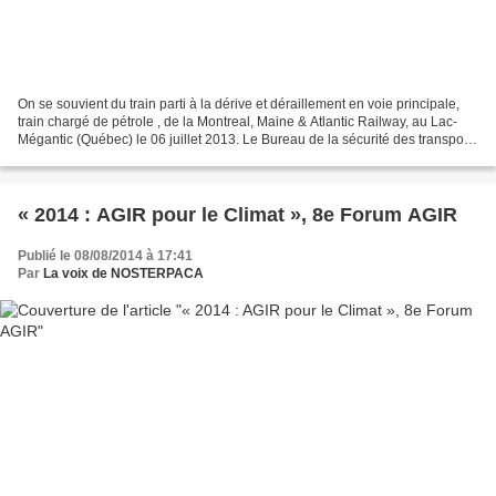
On se souvient du train parti à la dérive et déraillement en voie principale,
train chargé de pétrole , de la Montreal, Maine & Atlantic Railway, au Lac-
Mégantic (Québec) le 06 juillet 2013. Le Bureau de la sécurité des transports
du Canada (BST) a enquêté...
« 2014 : AGIR pour le Climat », 8e Forum AGIR
Publié le 08/08/2014 à 17:41
Par
La voix de NOSTERPACA