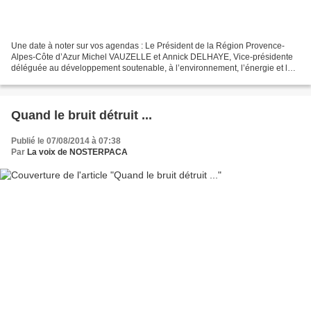
Une date à noter sur vos agendas : Le Président de la Région Provence-
Alpes-Côte d’Azur Michel VAUZELLE et Annick DELHAYE, Vice-présidente
déléguée au développement soutenable, à l’environnement, l’énergie et le
Climat ont le plaisir de vous convier au...
Quand le bruit détruit ...
Publié le 07/08/2014 à 07:38
Par
La voix de NOSTERPACA