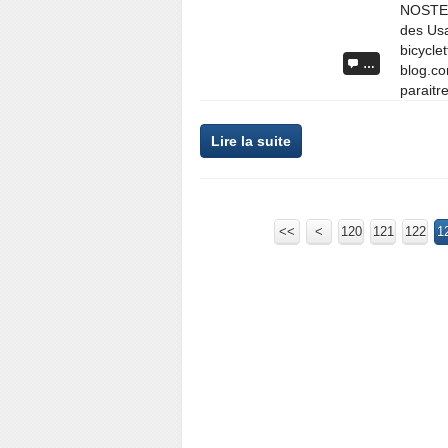
NOSTERP
des Usa
bicyclet
…
blog.co
paraitre
Lire la suite
<<
<
100
120
110
121
122
1