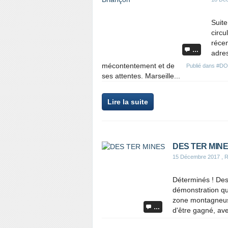
Suite
circu
réce
…
adres
mécontentement et de
Publié dans
#DO
ses attentes. Marseille...
Lire la suite
DES TER MIN
15 Décembre 2017
, 
Déterminés ! Des
démonstration que
zone montagneuse
…
d'être gagné, ave