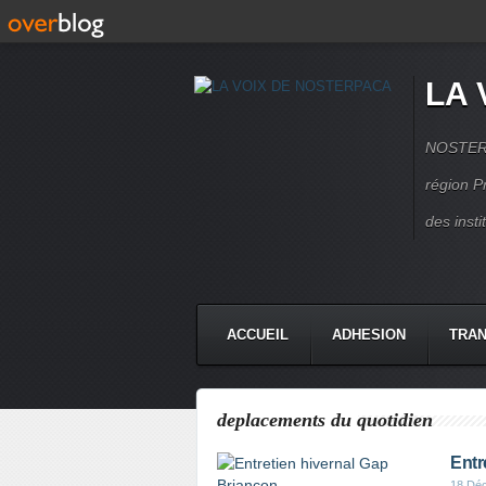
LA 
NOSTERPA
région P
des inst
ACCUEIL
ADHESION
TRAN
deplacements du quotidien
Entr
18 Dé