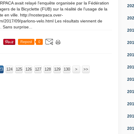
ACA avait relayé l'enquête organisée par la Fédération
20
gers de la Bicyclette (FUB) sur la réalité de l'usage de la
te en ville. http://nosterpaca.over-
20
m/2017/09/parlons-velo.html Les résultats viennent de
. Sans surprise...
20
Repost
0
20
20
20
23
124
125
126
127
128
129
130
140
150
160
170
180
190
200
>
>>
20
20
20
20
20