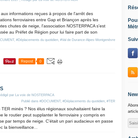
Rés
 aux informations reçues à propos de l'arrêt des
lations ferroviaires entre Gap et Briançon après les
Pou
ntes chutes de neige, l'association NOSTERPACA s'est
Métr
sée au Préfet de Région pour lui faire part de son
Suiv
CUMENT
,
#Déplacements du quotidien
,
#Val de Durance-Alpes-Montgenèvre
Repost
0
ES
News
Rédigé par La voix de NOSTERPACA
Publié dans
#DOCUMENT
,
#Déplacements du quotidien
,
#TER
Abonn
 TER minés ? Nos élus régionaux souhaitaient faire la
articl
 le routier peut supplanter le ferroviaire y compris en
 par temps de neige. C'était un pari audacieux en passe
c la bienveillance...