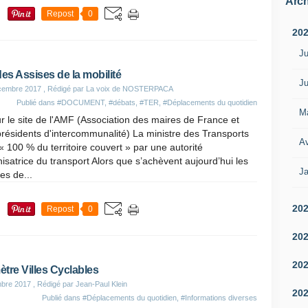
Arch
Repost
0
20
Ju
des Assises de la mobilité
Ju
cembre 2017
, Rédigé par La voix de NOSTERPACA
Publié dans
#DOCUMENT
,
#débats
,
#TER
,
#Déplacements du quotidien
M
r le site de l'AMF (Association des maires de France et
résidents d'intercommunalité) La ministre des Transports
Av
« 100 % du territoire couvert » par une autorité
isatrice du transport Alors que s’achèvent aujourd’hui les
Ja
es de...
20
Repost
0
20
20
tre Villes Cyclables
bre 2017
, Rédigé par Jean-Paul Klein
20
Publié dans
#Déplacements du quotidien
,
#Informations diverses