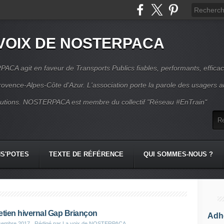
VOIX DE NOSTERPACA
CA agit en faveur de Transports Publics fiables, performants, effica
rovence-Alpes-Côte d'Azur. L'association porte la parole des usagers 
itutions. NOSTERPACA est membre du collectif "Réseau #EnTrain"
S'POTES
TEXTE DE RÉFÉRENCE
QUI SOMMES-NOUS ?
etien hivernal Gap Briançon
Adhé
cembre 2017
, Rédigé par La voix de NOSTERPACA