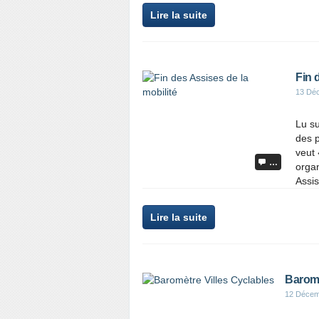
Lire la suite
Fin 
13 Dé
Lu su
des p
veut 
…
organ
Assis
Lire la suite
Baromè
12 Décem