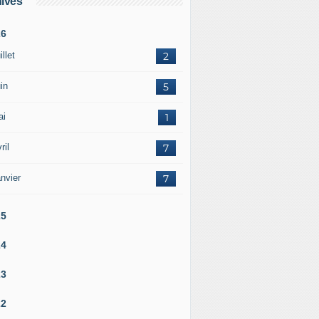
ives
26
illet
2
in
5
ai
1
ril
7
nvier
7
25
24
23
22