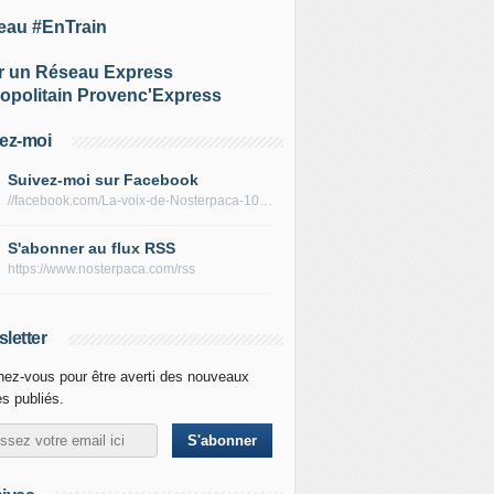
eau #EnTrain
r un Réseau Express
opolitain Provenc'Express
ez-moi
Suivez-moi sur Facebook
//facebook.com/La-voix-de-Nosterpaca-106434384284735
S'abonner au flux RSS
https://www.nosterpaca.com/rss
letter
ez-vous pour être averti des nouveaux
es publiés.