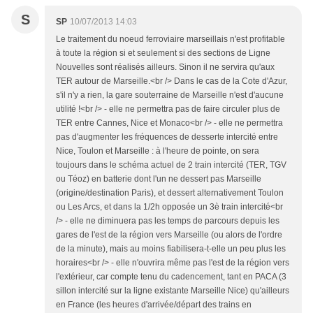
S
SP
10/07/2013 14:03
Le traitement du noeud ferroviaire marseillais n'est profitable
à toute la région si et seulement si des sections de Ligne
Nouvelles sont réalisés ailleurs. Sinon il ne servira qu'aux
TER autour de Marseille.<br /> Dans le cas de la Cote d'Azur,
s'il n'y a rien, la gare souterraine de Marseille n'est d'aucune
utilité !<br /> - elle ne permettra pas de faire circuler plus de
TER entre Cannes, Nice et Monaco<br /> - elle ne permettra
pas d'augmenter les fréquences de desserte intercité entre
Nice, Toulon et Marseille : à l'heure de pointe, on sera
toujours dans le schéma actuel de 2 train intercité (TER, TGV
ou Téoz) en batterie dont l'un ne dessert pas Marseille
(origine/destination Paris), et dessert alternativement Toulon
ou Les Arcs, et dans la 1/2h opposée un 3è train intercité<br
/> - elle ne diminuera pas les temps de parcours depuis les
gares de l'est de la région vers Marseille (ou alors de l'ordre
de la minute), mais au moins fiabilisera-t-elle un peu plus les
horaires<br /> - elle n'ouvrira même pas l'est de la région vers
l'extérieur, car compte tenu du cadencement, tant en PACA (3
sillon intercité sur la ligne existante Marseille Nice) qu'ailleurs
en France (les heures d'arrivée/départ des trains en