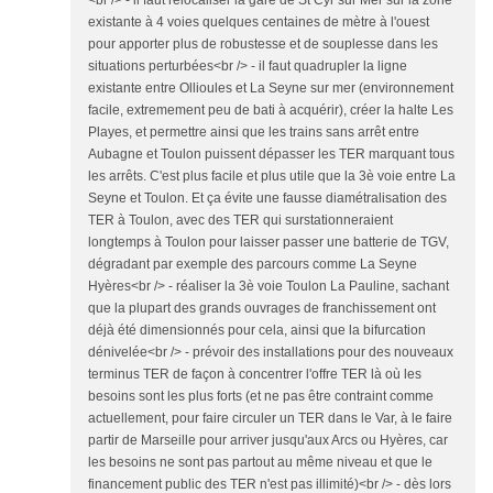
<br /> - il faut relocaliser la gare de St Cyr sur Mer sur la zone
existante à 4 voies quelques centaines de mètre à l'ouest
pour apporter plus de robustesse et de souplesse dans les
situations perturbées<br /> - il faut quadrupler la ligne
existante entre Ollioules et La Seyne sur mer (environnement
facile, extremement peu de bati à acquérir), créer la halte Les
Playes, et permettre ainsi que les trains sans arrêt entre
Aubagne et Toulon puissent dépasser les TER marquant tous
les arrêts. C'est plus facile et plus utile que la 3è voie entre La
Seyne et Toulon. Et ça évite une fausse diamétralisation des
TER à Toulon, avec des TER qui surstationneraient
longtemps à Toulon pour laisser passer une batterie de TGV,
dégradant par exemple des parcours comme La Seyne
Hyères<br /> - réaliser la 3è voie Toulon La Pauline, sachant
que la plupart des grands ouvrages de franchissement ont
déjà été dimensionnés pour cela, ainsi que la bifurcation
dénivelée<br /> - prévoir des installations pour des nouveaux
terminus TER de façon à concentrer l'offre TER là où les
besoins sont les plus forts (et ne pas être contraint comme
actuellement, pour faire circuler un TER dans le Var, à le faire
partir de Marseille pour arriver jusqu'aux Arcs ou Hyères, car
les besoins ne sont pas partout au même niveau et que le
financement public des TER n'est pas illimité)<br /> - dès lors