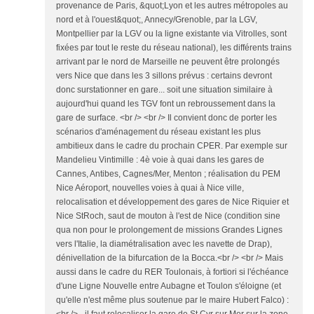
provenance de Paris, &quot;Lyon et les autres métropoles au
nord et à l'ouest&quot;, Annecy/Grenoble, par la LGV,
Montpellier par la LGV ou la ligne existante via Vitrolles, sont
fixées par tout le reste du réseau national), les différents trains
arrivant par le nord de Marseille ne peuvent être prolongés
vers Nice que dans les 3 sillons prévus : certains devront
donc surstationner en gare... soit une situation similaire à
aujourd'hui quand les TGV font un rebroussement dans la
gare de surface. <br /> <br /> Il convient donc de porter les
scénarios d'aménagement du réseau existant les plus
ambitieux dans le cadre du prochain CPER. Par exemple sur
Mandelieu Vintimille : 4è voie à quai dans les gares de
Cannes, Antibes, Cagnes/Mer, Menton ; réalisation du PEM
Nice Aéroport, nouvelles voies à quai à Nice ville,
relocalisation et développement des gares de Nice Riquier et
Nice StRoch, saut de mouton à l'est de Nice (condition sine
qua non pour le prolongement de missions Grandes Lignes
vers l'Italie, la diamétralisation avec les navette de Drap),
dénivellation de la bifurcation de la Bocca.<br /> <br /> Mais
aussi dans le cadre du RER Toulonais, à fortiori si l'échéance
d'une Ligne Nouvelle entre Aubagne et Toulon s'éloigne (et
qu'elle n'est même plus soutenue par le maire Hubert Falco) :