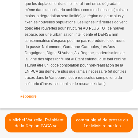
que les déplacements sur le littoral iront en se dégradant,
même dans un scénario ambitieux comme ci-dessus (mais au
moins la dégradation sera limitée), la région ne peux plus y
fixer les nouvelles populations. Les lignes intérieures doivent
donc être rouvertes pour structurer AU PLUS TOT ce nouvel
espace, par une urbanisation intelligente et DENSE non
consommatrice d'espace pour ne pas reproduire les erreurs
du passé. Notamment, Gardanne-Carnoules, Les Arcs-
Draguignan, Digne St Auban, Aix Rognac, modernisation de
la ligne des Alpes<br /> <br /> Étant entendu que tout ceci ne
saurait être un lot de consolation pour non-realisation de la
LN PCA qui demeure plus que jamais nécessaire (et dont les
tracés dans le Var pourront être rediscutés compte tenu du
scénario d'investissement sur le réseau existant)
Répondre
< Michel Vauzelle, Président
communiqué de presse du
de la Région PACA va
1er Ministre sur les
rencontrer demain le
investissements d'avenir >
Ministre délégué chargé