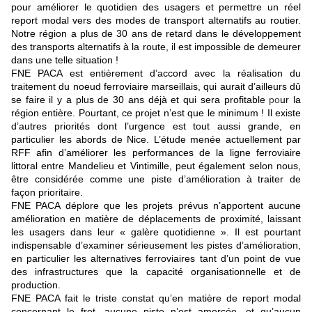
pour améliorer le quotidien des usagers et permettre un réel
report modal vers des modes de transport alternatifs au routier.
Notre région a plus de 30 ans de retard dans le développement
des transports alternatifs à la route, il est impossible de demeurer
dans une telle situation !
FNE PACA est entièrement d’accord avec la réalisation du
traitement du noeud ferroviaire marseillais, qui aurait d’ailleurs dû
se faire il y a plus de 30 ans déjà et qui sera profitable
po
ur la
région entière. Pourtant, ce projet n’est que le minimum ! Il existe
d’autres priorités dont l’urgence est tout aussi grande, en
particulier les abords de Nice. L’étude menée actuellement par
RFF afin d’améliorer les performances de la ligne ferroviaire
littoral entre Mandelieu et Vintimille, peut également selon nous,
être considérée comme une piste d’amélioration à traiter de
façon prioritaire.
FNE PACA déplore que les projets prévus n’apportent aucune
amélioration en matière de déplacements de proximité, laissant
les usagers dans leur « galère quotidienne ». Il est pourtant
indispensable d’examiner sérieusement les pistes d’amélioration,
en particulier les alternatives ferroviaires tant d’un point de vue
des infrastructures que la capacité organisationnelle et de
production.
FNE PACA fait le triste constat qu’en matière de report modal
concernant le fret, aucune piste n’est amorcée, et qu’aucun