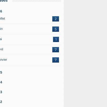
ives
26
illet
2
in
5
ai
1
ril
7
nvier
7
25
24
23
22