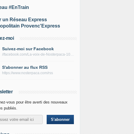
eau #EnTrain
r un Réseau Express
opolitain Provenc'Express
ez-moi
Suivez-moi sur Facebook
//facebook.com/La-voix-de-Nosterpaca-106434384284735
S'abonner au flux RSS
https://www.nosterpaca.com/rss
letter
ez-vous pour être averti des nouveaux
es publiés.