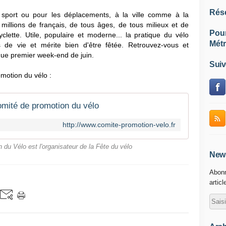
Rés
e sport ou pour les déplacements, à la ville comme à la
llions de français, de tous âges, de tous milieux et de
Pou
clette. Utile, populaire et moderne... la pratique du vélo
Métr
 de vie et mérite bien d'être fêtée. Retrouvez-vous et
que premier week-end de juin.
Suiv
omotion du vélo :
mité de promotion du vélo
http://www.comite-promotion-velo.fr
du Vélo est l'organisateur de la Fête du vélo
News
Abonn
articl