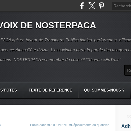
VOIX DE NOSTERPACA
CA agit en faveur de Transports Publics fiables, performants, effica
rovence-Alpes-Côte d'Azur. L'association porte la parole des usagers 
itutions. NOSTERPACA est membre du collectif "Réseau #EnTrain"
S'POTES
TEXTE DE RÉFÉRENCE
QUI SOMMES-NOUS ?
A
Publié dans
#DOCUMENT
,
#Déplacements du quotidien
Adhé