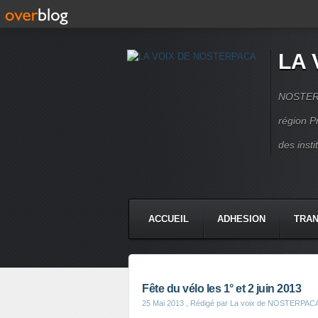
LA 
NOSTERPA
région P
des inst
ACCUEIL
ADHESION
TRAN
Fête du vélo les 1° et 2 juin 2013
25 Mai 2013
, Rédigé par La voix de NOSTERPAC