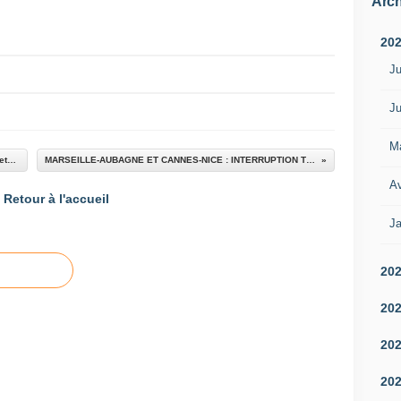
Arch
20
Ju
Ju
M
En France, lancement d'un nouvel appel à projets "Transports collectifs et mobilité durable"
MARSEILLE-AUBAGNE ET CANNES-NICE : INTERRUPTION TOTALE DE LA CIRCULATION DU 13 AU 17 JUIN 2013
Av
Retour à l'accueil
Ja
20
20
20
20