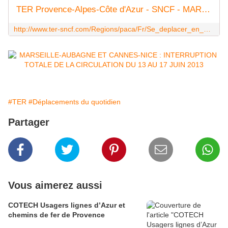
TER Provence-Alpes-Côte d'Azur - SNCF - MARSEILLE-AUBAGNE ET CANNES-NICE : INTERRUPTION TOTALE DE LA CIRCULATION DU 13 AU 17 JUIN 2013
http://www.ter-sncf.com/Regions/paca/Fr/Se_deplacer_en_TER/Avant_mon_voyage/Flash_actus/DetailsFlash_actus.aspx?page=PageDetailFlashActu&URI=tcm%3a27-88651
#TER
#Déplacements du quotidien
Partager
Vous aimerez aussi
COTECH Usagers lignes d’Azur et
chemins de fer de Provence