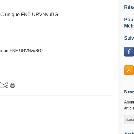
Rés
Pou
Métr
Suiv
News
Abonn
articl