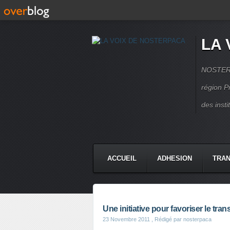
LA 
NOSTERPA
région P
des inst
ACCUEIL
ADHESION
TRAN
Une initiative pour favoriser le trans
23 Novembre 2011
, Rédigé par nosterpaca