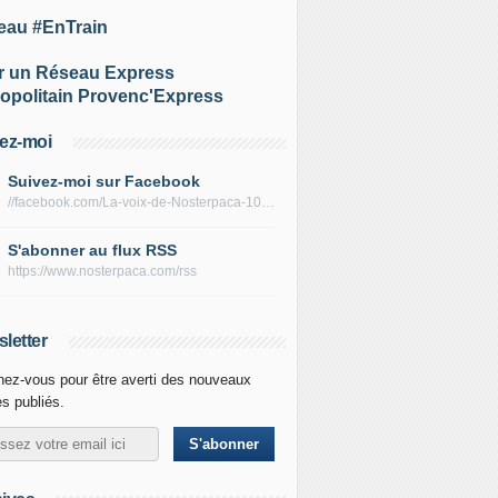
eau #EnTrain
r un Réseau Express
opolitain Provenc'Express
ez-moi
Suivez-moi sur Facebook
//facebook.com/La-voix-de-Nosterpaca-106434384284735
S'abonner au flux RSS
https://www.nosterpaca.com/rss
letter
ez-vous pour être averti des nouveaux
es publiés.