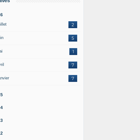
ives
26
illet
2
in
5
ai
1
ril
7
nvier
7
25
24
23
22