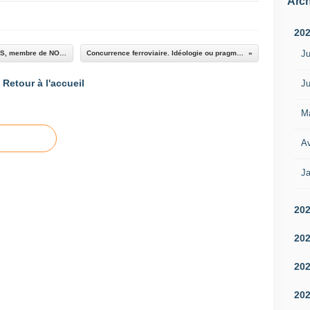
Arch
20
Ju
NOUVEAU SNIT : réaction de l'association ALAS, membre de NOSTERPACA
Concurrence ferroviaire. Idéologie ou pragmatisme ?
Retour à l'accueil
Ju
M
Av
Ja
20
20
20
20