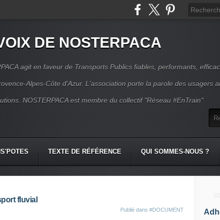
VOIX DE NOSTERPACA
CA agit en faveur de Transports Publics fiables, performants, effica
rovence-Alpes-Côte d'Azur. L'association porte la parole des usagers 
itutions. NOSTERPACA est membre du collectif "Réseau #EnTrain"
S'POTES
TEXTE DE RÉFÉRENCE
QUI SOMMES-NOUS ?
port fluvial
Publié dans
#DOCUMENT
Adhé