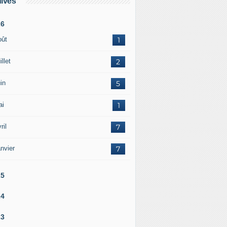
ives
26
oût
1
illet
2
in
5
ai
1
ril
7
nvier
7
25
24
23