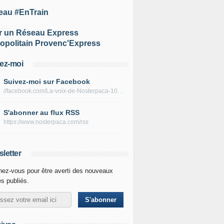
eau #EnTrain
r un Réseau Express
opolitain Provenc'Express
ez-moi
Suivez-moi sur Facebook
//facebook.com/La-voix-de-Nosterpaca-106434384284735
S'abonner au flux RSS
https://www.nosterpaca.com/rss
letter
ez-vous pour être averti des nouveaux
es publiés.