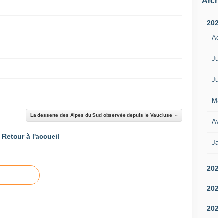
Arch
20
A
Ju
Ju
M
La desserte des Alpes du Sud observée depuis le Vaucluse
Av
Retour à l'accueil
Ja
20
20
20