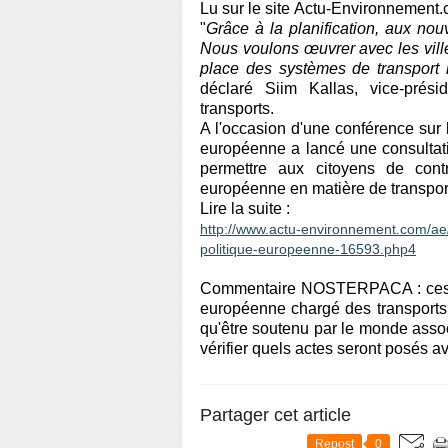
Lu sur le site Actu-Environnement.
"
Grâce à la planification, aux nou
Nous voulons œuvrer avec les villes
place des systèmes de transport m
déclaré Siim Kallas, vice-pré
transports.
A l'occasion d'une conférence sur l
européenne a lancé une consulta
permettre aux citoyens de contr
européenne en matière de transpor
Lire la suite :
http://www.actu-environnement.com/ae/
politique-europeenne-16593.php4
Commentaire NOSTERPACA : ces q
européenne chargé des transports 
qu'être soutenu par le monde associ
vérifier quels actes seront posés av
Partager cet article
Repost
0