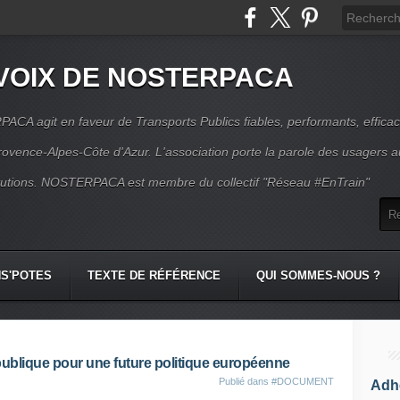
VOIX DE NOSTERPACA
CA agit en faveur de Transports Publics fiables, performants, effica
rovence-Alpes-Côte d'Azur. L'association porte la parole des usagers 
itutions. NOSTERPACA est membre du collectif "Réseau #EnTrain"
S'POTES
TEXTE DE RÉFÉRENCE
QUI SOMMES-NOUS ?
publique pour une future politique européenne
Publié dans
#DOCUMENT
Adhé