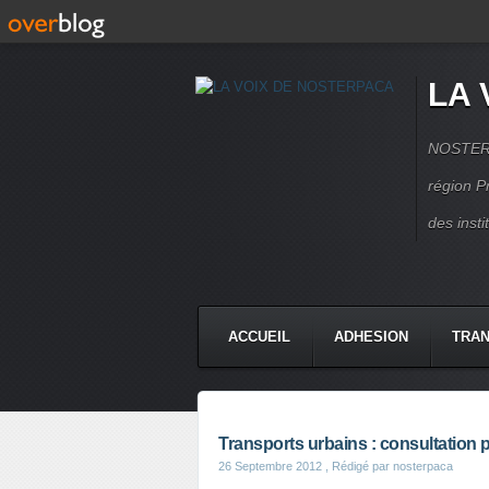
LA 
NOSTERPA
région P
des inst
ACCUEIL
ADHESION
TRAN
Transports urbains : consultation 
26 Septembre 2012
, Rédigé par nosterpaca