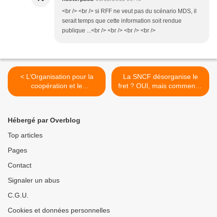
<br /> <br /> si RFF ne veut pas du scénario MDS, il
serait temps que cette information soit rendue
publique ...<br /> <br /> <br /> <br />
< L’Organisation pour la
La SNCF désorganise le
coopération et le
fret ? OUI, mais comment ?
développement
>
économique soutient la
marche.
Hébergé par Overblog
Top articles
Pages
Contact
Signaler un abus
C.G.U.
Cookies et données personnelles