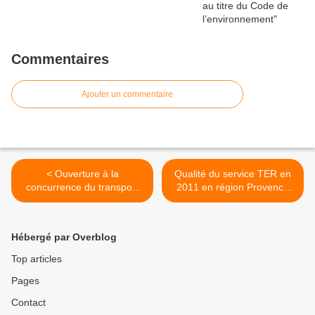
Commentaires
Ajouter un commentaire
< Ouverture à la
Qualité du service TER en
concurrence du transport
2011 en région Provence
ferroviaire : plus que
Alpes Côte d’Azur >
jamais, les régions veulent
peser à Bruxelles
Hébergé par Overblog
Top articles
Pages
Contact