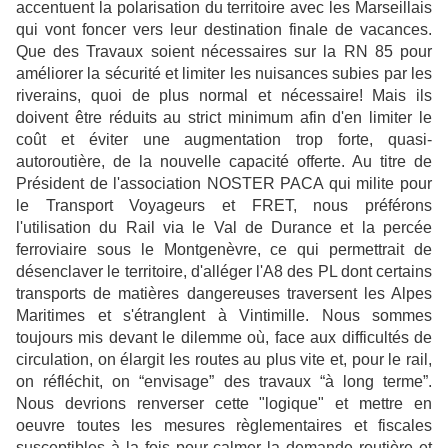
accentuent la polarisation du territoire avec les Marseillais
qui vont foncer vers leur destination finale de vacances.
Que des Travaux soient nécessaires sur la RN 85 pour
améliorer la sécurité et limiter les nuisances subies par les
riverains, quoi de plus normal et nécessaire! Mais ils
doivent être réduits au strict minimum afin d'en limiter le
coût et éviter une augmentation trop forte, quasi-
autoroutière, de la nouvelle capacité offerte. Au titre de
Président de l'association NOSTER PACA qui milite pour
le Transport Voyageurs et FRET, nous préférons
l'utilisation du Rail via le Val de Durance et la percée
ferroviaire sous le Montgenèvre, ce qui permettrait de
désenclaver le territoire, d'alléger l'A8 des PL dont certains
transports de matières dangereuses traversent les Alpes
Maritimes et s'étranglent à Vintimille. Nous sommes
toujours mis devant le dilemme où, face aux difficultés de
circulation, on élargit les routes au plus vite et, pour le rail,
on réfléchit, on “envisage” des travaux “à long terme”.
Nous devrions renverser cette "logique" et mettre en
oeuvre toutes les mesures règlementaires et fiscales
susceptibles à la fois pour calmer la demande routière et