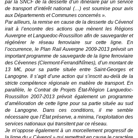
par la SNCF de la desserte d’un itinéraire par un service
de transport d’intérêt national (…) est soumise pour avis
aux Départements et Communes concernés ».
Par ailleurs, la remise en cause de la desserte du Cévenol
irait à l’encontre des actions que mènent les Régions
Auvergne et Languedoc-Roussillon afin de sauvegarder et
régénérer le réseau ferroviaire sur cette ligne. En
l’occurrence, le Plan Rail Auvergne 2009-2013 prévoit un
important programme de sauvegarde de la ligne ferroviaire
des Cévennes (Clermont-Ferrand/Nîmes), d’un montant de
13 M€, pour sa partie située entre Saint-Georges et
Langogne. Il s’agit d’une action qui s’inscrit au-delà de la
stricte compétence régionale en matière de transport. En
parallèle, le Contrat de Projets État-Région Languedoc-
Roussillon 2007-2013 prévoit également un programme
d’amélioration de cette ligne pour sa partie située au sud
de Langogne. Dans ces conditions, il me semble
nécessaire que l’État préserve, a minima, l’exploitation des
services nationaux qui transitent par ce réseau.
Je m’oppose également à un morcellement progressif de
la ligne du « Cévenol » qui remettrait en cause le caractère