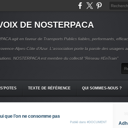
VOIX DE NOSTERPACA
CA agit en faveur de Transports Publics fiables, performants, effica
rovence-Alpes-Côte d'Azur. L'association porte la parole des usagers 
itutions. NOSTERPACA est membre du collectif "Réseau #EnTrain"
S'POTES
TEXTE DE RÉFÉRENCE
QUI SOMMES-NOUS ?
celui que l’on ne consomme pas
Publié dans
#DOCUMENT
Adhé