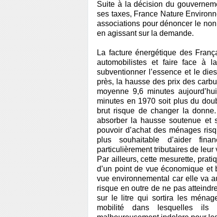
Suite à la décision du gouverneme
ses taxes, France Nature Environ
associations pour dénoncer le non
en agissant sur la demande.
La facture énergétique des Franç
automobilistes et faire face à 
subventionner l’essence et le die
près, la hausse des prix des carbura
moyenne 9,6 minutes aujourd’hui p
minutes en 1970 soit plus du doubl
brut risque de changer la donne
absorber la hausse soutenue et str
pouvoir d’achat des ménages risque
plus souhaitable d’aider fina
particulièrement tributaires de leur 
Par ailleurs, cette mesurette, prat
d’un point de vue économique et b
vue environnemental car elle va a
risque en outre de ne pas atteindr
sur le litre qui sortira les ména
mobilité dans lesquelles ils 