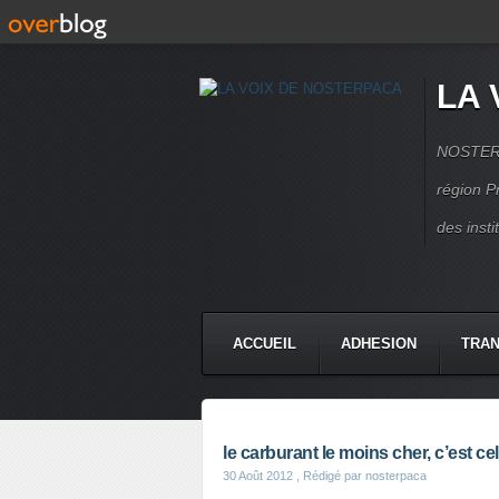
LA 
NOSTERPA
région P
des inst
ACCUEIL
ADHESION
TRAN
le carburant le moins cher, c’est 
30 Août 2012
, Rédigé par nosterpaca