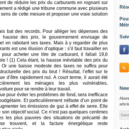
nt de réduire les prix du carburants en rognant sur
Rés
nement a rédigé une tribune commune avec plusieurs
 sens de cette mesure et proposer une vraie solution
Pou
Métr
ais bat des records. Pour alléger les dépenses des
Suiv
la hausse des prix, le gouvernement envisage de
sel en rabotant ses taxes. Mais à y regarder de plus
nts est une illusion d’optique : s’il faut travailler en
our acheter une litre de carburant, il fallait 19,6
e ! (1) Cela étant, la hausse inévitable des prix du
. Or une baisse modeste des taxes ne suffira pour
ucturelle des prix du brut ! Résultat, l’effet sur le
 d’être rapidement nul. A court terme, il aurait été
ncièrement les ménages les plus vulnérables,
News
voiture pour se rendre à leur travail.
ique pour éviter les problèmes de fond, sera inefficace
Abonn
udgétaire. Et particulièrement néfaste d’un point de
articl
ugmenter les émissions de gaz à effet de serre. Elle
e son objectif social. Ce n’est pas quelques centimes
ges les plus pauvres des situations de précarité de
se trouvent, et la facture énergétique reste