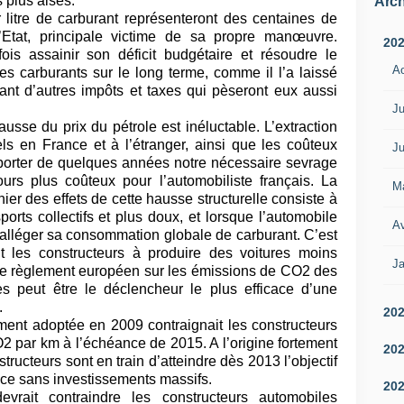
 plus aisés.
Arch
 litre de carburant représenteront des centaines de
l’Etat, principale victime de sa propre manœuvre.
20
ois assainir son déficit budgétaire et résoudre le
A
s carburants sur le long terme, comme il l’a laissé
t d’autres impôts et taxes qui pèseront eux aussi
Ju
usse du prix du pétrole est inéluctable. L’extraction
s en France et à l’étranger, ainsi que les coûteux
Ju
eporter de quelques années notre nécessaire sevrage
jours plus coûteux pour l’automobiliste français. La
M
ier des effets de cette hausse structurelle consiste à
orts collectifs et plus doux, et lorsque l’automobile
Av
à alléger sa consommation globale de carburant. C’est
t les constructeurs à produire des voitures moins
Ja
, le règlement européen sur les émissions de CO2 des
es peut être le déclencheur le plus efficace d’une
.
20
ent adoptée en 2009 contraignait les constructeurs
2 par km à l’échéance de 2015. A l’origine fortement
20
tructeurs sont en train d’atteindre dès 2013 l’objectif
t ce sans investissements massifs.
20
vrait contraindre les constructeurs automobiles