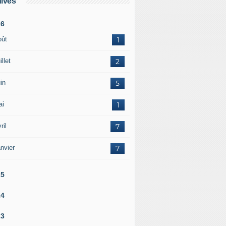
ives
26
oût
1
illet
2
in
5
ai
1
ril
7
nvier
7
25
24
23