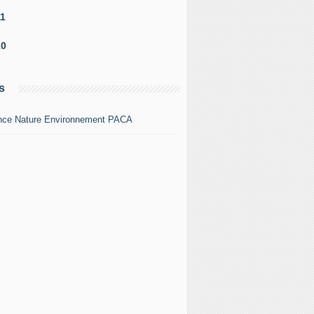
11
10
s
nce Nature Environnement PACA