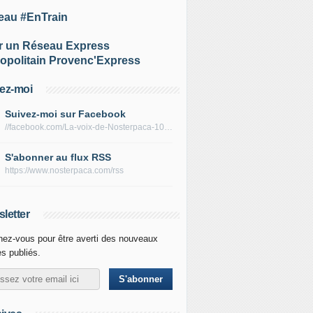
eau #EnTrain
r un Réseau Express
opolitain Provenc'Express
ez-moi
Suivez-moi sur Facebook
//facebook.com/La-voix-de-Nosterpaca-106434384284735
S'abonner au flux RSS
https://www.nosterpaca.com/rss
letter
ez-vous pour être averti des nouveaux
es publiés.