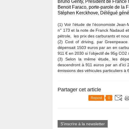
Bruno Genty, Président de France
Benoit Faraco, porte-parole de la 
Stéphen Kerckhove, Délégué génér
(1) Voir l’étude de l’économiste Jean-
n° 173 et la note de Franck Nadaud et
pétrole, les prix des carburants et nous
(2) Cost of driving, par Greenpeace
dépensait 1503 euros par an en carbur
911 € en 2030 si l’objectif de 95g CO2 
(3) Selon la même étude, les dépe
descendront à 911 euros par an d’ici 20
émissions des véhicules particuliers à
Partager cet article
Repost
0
S'inscrire à la newsletter