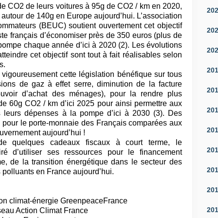
 de CO2 de leurs voitures à 95g de CO2 / km en 2020,
20
 autour de 140g en Europe aujourd’hui. L’association
mmateurs (BEUC) soutient ouvertement cet objectif
20
ste français d’économiser près de 350 euros (plus de
ompe chaque année d’ici à 2020 (2). Les évolutions
20
eindre cet objectif sont tout à fait réalisables selon
s.
20
vigoureusement cette législation bénéfique sur tous
ions de gaz à effet serre, diminution de la facture
20
uvoir d’achat des ménages), pour la rendre plus
 de 60g CO2 / km d’ici 2025 pour ainsi permettre aux
20
is leurs dépenses à la pompe d’ici à 2030 (3). Des
s pour le porte-monnaie des Français comparées aux
20
ouvernement aujourd’hui !
e quelques cadeaux fiscaux à court terme, le
20
ré d’utiliser ses ressources pour le financement
me, de la transition énergétique dans le secteur des
20
s polluants en France aujourd’hui.
20
ion climat-énergie GreenpeaceFrance
20
seau Action Climat France