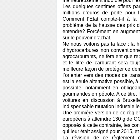
malheureusement indolore pour les
Les quelques centimes offerts par
millions d’euros de perte pour 
Comment l’Etat compte-t-il à la f
problème de la hausse des prix de
entendre? Forcément en augmentan
sur le pouvoir d’achat.
Ne nous voilons pas la face : la ha
d’hydrocarbures non conventionnel
agrocarburants, ne feraient que r
et le litre de carburant sera tou
meilleure façon de protéger ce dern
l’orienter vers des modes de transp
est la seule alternative possible, 
possible, notamment en obligean
gourmandes en pétrole. A ce titre
voitures en discussion à Bruxell
indispensable mutation industrielle
Une première version de ce règlem
européens à atteindre 130 g de CO
opposés à cette contrainte, les cons
qui leur était assigné pour 2015, e
La révision de ce règlement de