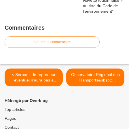
Commentaires
Ajouter un commentaire
< Sernam : le repreneur
Observatoire Régional des
éventuel n'aura pas à
Transports&nbsp;:
rembourser les aides d'État
présentation d'études au
CETE Méditerranée >
Hébergé par Overblog
Top articles
Pages
Contact