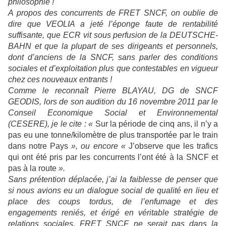
philosophie !
A propos des concurrents de FRET SNCF, on oublie de
dire que VEOLIA a jeté l’éponge faute de rentabilité
suffisante, que ECR vit sous perfusion de la DEUTSCHE-
BAHN et que la plupart de ses dirigeants et personnels,
dont d’anciens de la SNCF, sans parler des conditions
sociales et d’exploitation plus que contestables en vigueur
chez ces nouveaux entrants !
Comme le reconnaît Pierre BLAYAU, DG de SNCF
GEODIS, lors de son audition du 16 novembre 2011 par le
Conseil Economique Social et Environnemental
(CESERE), je le cite : «
Sur la période de cinq ans, il n’y a
pas eu une tonne/kilomètre de plus transportée par le train
dans notre Pays
», ou encore «
J’observe que les trafics
qui ont été pris par les concurrents l’ont été à la SNCF et
pas à la route
».
Sans prétention déplacée, j’ai la faiblesse de penser que
si nous avions eu un dialogue social de qualité en lieu et
place des coups tordus, de l’enfumage et des
engagements reniés, et érigé en véritable stratégie de
relations sociales, FRET SNCF ne serait pas dans la