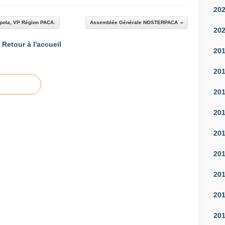
20
ppola, VP Région PACA.
Assemblée Générale NOSTERPACA
20
Retour à l'accueil
20
20
20
20
20
20
20
20
20