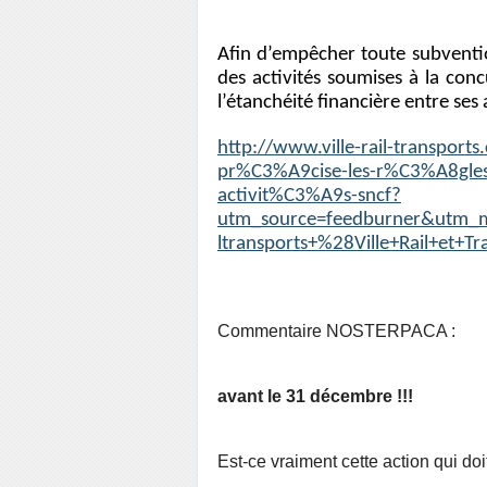
Afin d’empêcher toute subventio
des activités soumises à la con
l’étanchéité financière entre ses a
http://www.ville-rail-transpo
pr%C3%A9cise-les-r%C3%A8gles
activit%C3%A9s-sncf?
utm_source=feedburner&utm_m
ltransports+%28Ville+Rail+et+T
Commentaire NOSTERPACA :
avant le 31 décembre !!!
Est-ce vraiment cette action qui doi