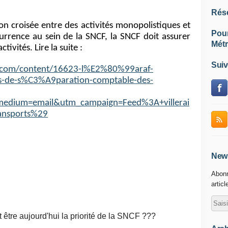
Rés
n croisée entre des activités monopolistiques et
Pou
currence au sein de la SNCF, la SNCF doit assurer
Métr
ctivités. Lire la suite :
Suiv
rts.com/content/16623-l%E2%80%99araf-
-de-s%C3%A9paration-comptable-des-
edium=email&utm_campaign=Feed%3A+villerai
ransports%29
News
Abonn
articl
t être aujourd'hui la priorité de la SNCF ???