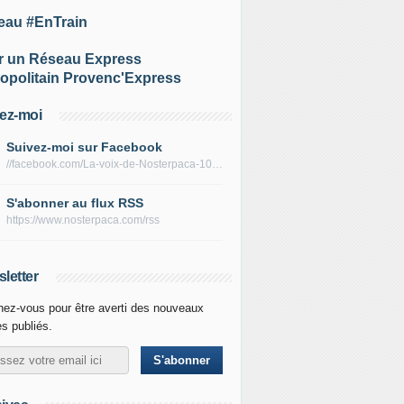
eau #EnTrain
r un Réseau Express
opolitain Provenc'Express
ez-moi
Suivez-moi sur Facebook
//facebook.com/La-voix-de-Nosterpaca-106434384284735
S'abonner au flux RSS
https://www.nosterpaca.com/rss
letter
ez-vous pour être averti des nouveaux
es publiés.