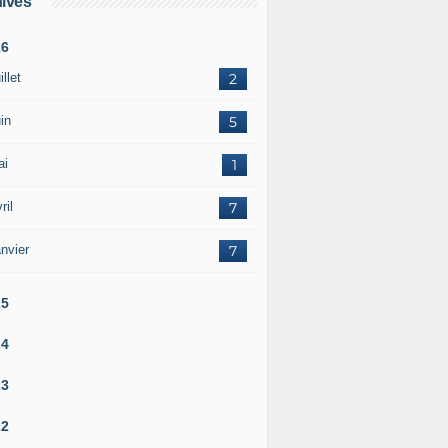
ives
26
illet
2
in
5
ai
1
ril
7
nvier
7
25
24
23
22