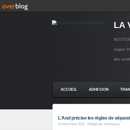
LA 
NOSTERPA
région P
des inst
ACCUEIL
ADHESION
TRAN
L’Araf précise les règles de sépar
10 Novembre 2011
, Rédigé par nosterpaca