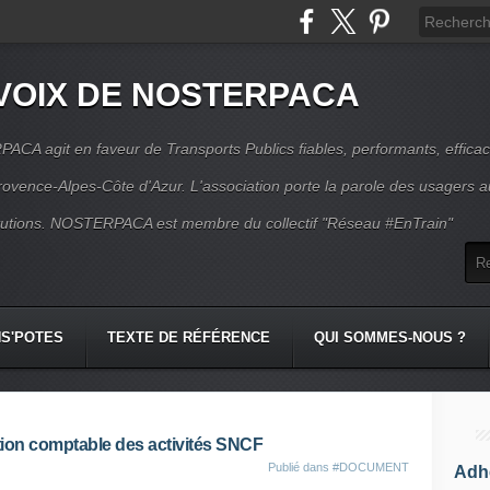
VOIX DE NOSTERPACA
CA agit en faveur de Transports Publics fiables, performants, effica
rovence-Alpes-Côte d'Azur. L'association porte la parole des usagers 
itutions. NOSTERPACA est membre du collectif "Réseau #EnTrain"
S'POTES
TEXTE DE RÉFÉRENCE
QUI SOMMES-NOUS ?
ation comptable des activités SNCF
Publié dans
#DOCUMENT
Adhé