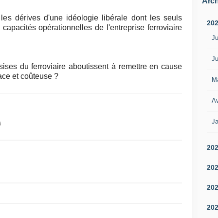
Arch
les dérives d'une idéologie libérale dont les seuls
20
s capacités opérationnelles de l'entreprise ferroviaire
Ju
Ju
ses du ferroviaire aboutissent à remettre en cause
ace et coûteuse ?
M
Av
Ja
20
20
20
20