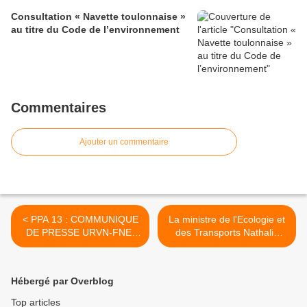
Consultation « Navette toulonnaise »
au titre du Code de l’environnement
Commentaires
Ajouter un commentaire
< PPA 13 : COMMUNIQUE
La ministre de l'Ecologie et
DE PRESSE URVN-FNE-
des Transports Nathalie
PACA
Kociusko-Morizet promet
des Assises nationales du
rail à la rentrée >
Hébergé par Overblog
Top articles