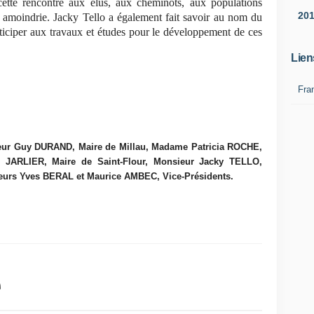
ette rencontre aux élus, aux cheminots, aux populations
20
s amoindrie. Jacky Tello a également fait savoir au nom du
rticiper aux travaux et études pour le développement de ces
Lien
Fra
eur Guy DURAND, Maire de Millau, Madame Patricia ROCHE,
e JARLIER, Maire de Saint-Flour, Monsieur Jacky TELLO,
sieurs Yves BERAL et Maurice AMBEC, Vice-Présidents.