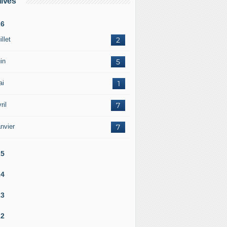
ives
26
illet
2
in
5
ai
1
ril
7
nvier
7
25
24
23
22