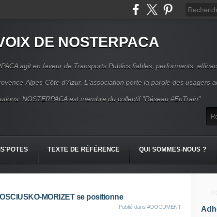
VOIX DE NOSTERPACA
CA agit en faveur de Transports Publics fiables, performants, effica
rovence-Alpes-Côte d'Azur. L'association porte la parole des usagers 
itutions. NOSTERPACA est membre du collectif "Réseau #EnTrain"
S'POTES
TEXTE DE RÉFÉRENCE
QUI SOMMES-NOUS ?
e KOSCIUSKO-MORIZET se positionne
Publié dans
#DOCUMENT
Adhé