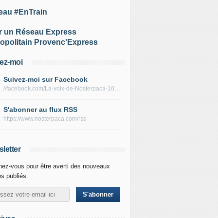
eau #EnTrain
r un Réseau Express
opolitain Provenc'Express
ez-moi
Suivez-moi sur Facebook
//facebook.com/La-voix-de-Nosterpaca-106434384284735
S'abonner au flux RSS
https://www.nosterpaca.com/rss
letter
ez-vous pour être averti des nouveaux
es publiés.