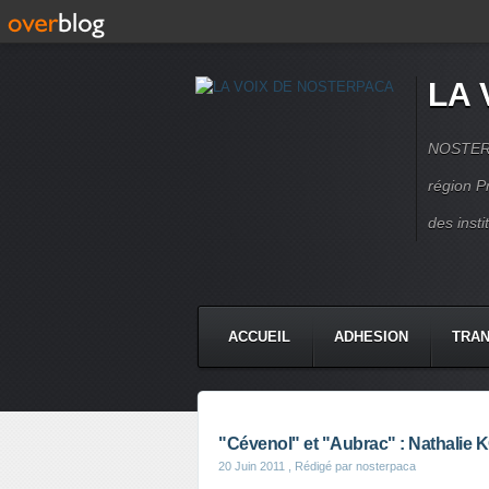
LA 
NOSTERPA
région P
des inst
ACCUEIL
ADHESION
TRAN
"Cévenol" et "Aubrac" : Nathali
20 Juin 2011
, Rédigé par nosterpaca