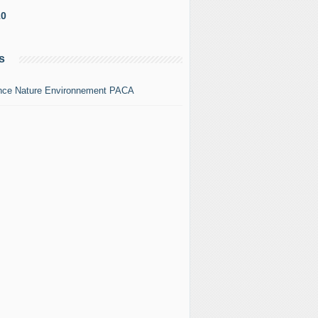
10
s
nce Nature Environnement PACA