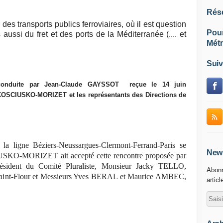
Rés
es transports publics ferroviaires, où il est question
Pou
ssi du fret et des ports de la Méditerranée (.... et
Métr
Suiv
conduite par Jean-Claude GAYSSOT
reçue le 14 juin
e KOSCIUSKO-MORIZET
et les représentants des Directions de
la ligne Béziers-Neussargues-Clermont-Ferrand-Paris se
News
USKO-MORIZET ait accepté cette rencontre proposée par
sident du Comité Pluraliste, Monsieur Jacky TELLO,
Abonn
e Saint-Flour et Messieurs Yves BERAL et Maurice AMBEC,
articl