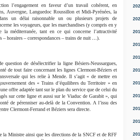
tion l’engagement en faveur d’un travail cohérent, en
20
gions, Auvergne, Languedoc Roussillon et Midi-Pyrénées, la
ns un délai raisonnable un ou plusieurs projets de
20
ncerne les voyageurs, que les marchandises (y compris en y
e la méditerranée, tant en ce qui concerne l’attractivité
20
fs – horaires – correspondances – trains de nuit …).
20
20
de question de désélectrifier la ligne Bésiers-Neussargues,
té de tout faire concernant les lignes Clermont-Béziers et
20
nsversale qui les relie à Mende. Il s’agit « de mettre en
20
ouvernement des « Trains d’équilibres du Territoire » en
e offre adaptée tant sur le plan du service que de celui du
20
és sur cette ligne et aussi sur le Viaduc de Garabit », qui
olonté de pérenniser au-delà de la Convention. A l’issu des
20
 entre Clermont-Ferrand et Béziers sera directe.
20
20
 la Ministre ainsi que les directions de la SNCF et de RFF