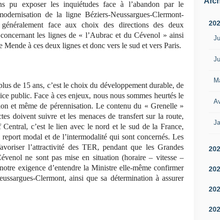
Arch
s pu exposer les inquiétudes face à l’abandon par le
dernisation de la ligne Béziers-Neussargues-Clermont-
20
us généralement face aux choix des directions des deux
concernant les lignes de « l’Aubrac et du Cévenol » ainsi
Ju
ne Mende à ces deux lignes et donc vers le sud et vers Paris.
Ju
M
plus de 15 ans, c’est le choix du développement durable, de
ice public. Face à ces enjeux, nous nous sommes heurtés le
Av
ion et même de pérennisation. Le contenu du « Grenelle »
tes doivent suivre et les menaces de transfert sur la route,
Ja
Central, c’est le lien avec le nord et le sud de la France,
u report modal et de l’intermodalité qui sont concernés. Les
avoriser l’attractivité des TER, pendant que les Grandes
20
enol ne sont pas mise en situation (horaire – vitesse –
ù notre exigence d’entendre la Ministre elle-même confirmer
20
Neussargues-Clermont, ainsi que sa détermination à assurer
20
20