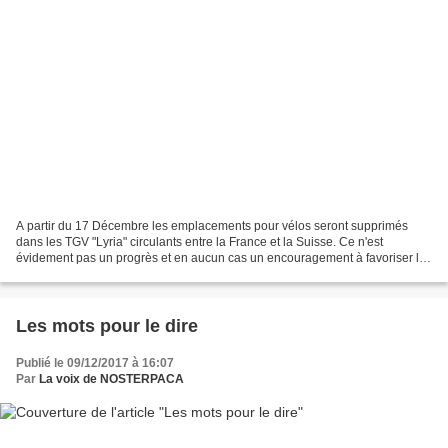
A partir du 17 Décembre les emplacements pour vélos seront supprimés
dans les TGV "Lyria" circulants entre la France et la Suisse. Ce n'est
évidement pas un progrès et en aucun cas un encouragement à favoriser les
déplacements en intermodalité "train...
Les mots pour le dire
Publié le 09/12/2017 à 16:07
Par
La voix de NOSTERPACA