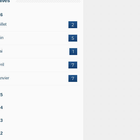
ives
26
illet
2
in
5
ai
1
ril
7
nvier
7
25
24
23
22