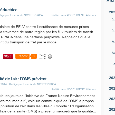
Arch
réductrice
20
digé par La voix de NOSTERPACA
Publié dans
#DOCUMENT
,
#débats
Ju
lainte de EELV contre l'insuffisance de mesures prises
Ju
la traversée de notre région par les flux routiers de transit
RPACA dans une certaine perplexité. Rappelons que le
M
 du transport de fret par le mode...
Av
Repost
0
Ja
20
té de l'air : l'OMS prévient
 2014
, Rédigé par La voix de NOSTERPACA
20
Publié dans
#DOCUMENT
,
#débats
lques jours de l'initiative de France Nature Environnement
20
dez-moi mon air", voici un communiqué de l'OMS à propos
 pollution de l'air dans les villes du monde : L'Organisation
20
ale de la santé (OMS) a prévenu mercredi que la qualité...