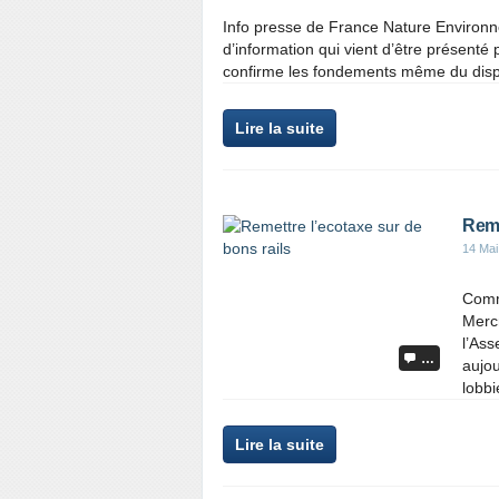
Info presse de France Nature Environn
d’information qui vient d’être présenté 
confirme les fondements même du disposi
Lire la suite
Reme
14 Mai
Comm
Merc
l’Ass
…
aujou
lobbie
Lire la suite