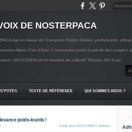
VOIX DE NOSTERPACA
CA agit en faveur de Transports Publics fiables, performants, effica
rovence-Alpes-Côte d'Azur. L'association porte la parole des usagers 
itutions. NOSTERPACA est membre du collectif "Réseau #EnTrain"
S'POTES
TEXTE DE RÉFÉRENCE
QUI SOMMES-NOUS ?
de​vance poids-lourds !
A
Publié dans
#DOCUMENT
,
#débats
Adhé