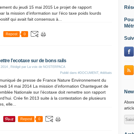
ement du jeudi 15 mai 2015 Le projet de rapport
Rés
par la mission d’information sur l’éco taxe poids lourds
tif qui avait fait consensus à...
Pou
Métr
Repost
0
Suiv
ttre l’ecotaxe sur de bons rails
 2014
, Rédigé par La voix de NOSTERPACA
Publié dans
#DOCUMENT
,
#débats
uniqué de presse de France Nature Environnement du
redi 14 mai 2014 La mission d’information Chanteguet de
News
emblée Nationale sur l’écotaxe doit remettre son rapport
rd’hui. Crée fin 2013 suite à la contestation de plusieurs
Abonn
s, elle...
articl
Repost
0