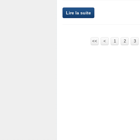
Lire la suite
<<
<
1
2
3