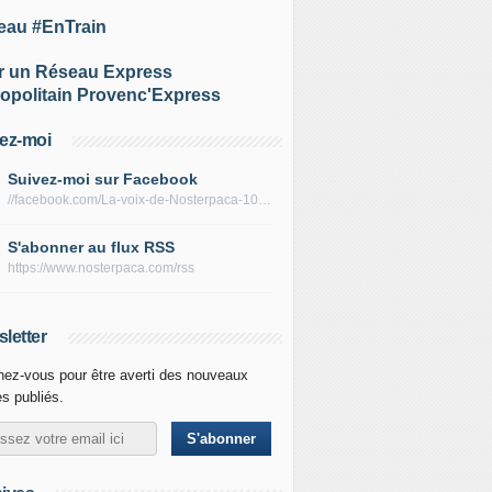
eau #EnTrain
r un Réseau Express
opolitain Provenc'Express
ez-moi
Suivez-moi sur Facebook
//facebook.com/La-voix-de-Nosterpaca-106434384284735
S'abonner au flux RSS
https://www.nosterpaca.com/rss
letter
ez-vous pour être averti des nouveaux
es publiés.