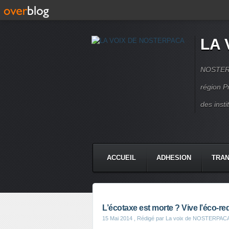
LA 
NOSTERPA
région P
des inst
ACCUEIL
ADHESION
TRAN
L’écotaxe est morte ? Vive l’éco-re
15 Mai 2014
, Rédigé par La voix de NOSTERPAC