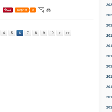
20
Repost
0
20
20
4
5
6
7
8
9
10
>
>>
20
20
20
20
20
20
20
20