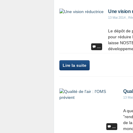
Une vision 
13 Mai 2014
, Ré
Le dépôt de p
pour réduire 
laisse NOSTE
…
développement
Lire la suite
Quali
13 Mai
A que
"ren
de la
…
mondi