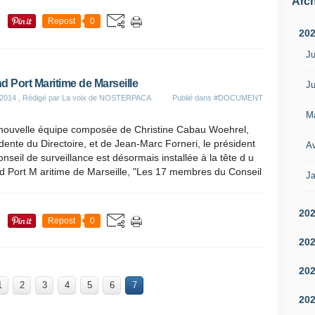
Arch
Repost
0
20
Ju
d Port Maritime de Marseille
Ju
 2014
, Rédigé par La voix de NOSTERPACA
Publié dans
#DOCUMENT
M
nouvelle équipe composée de Christine Cabau Woehrel,
dente du Directoire, et de Jean-Marc Forneri, le président
Av
nseil de surveillance est désormais installée à la tête d u
d Port M aritime de Marseille, "Les 17 membres du Conseil
Ja
20
Repost
0
20
20
1
2
3
4
5
6
7
20