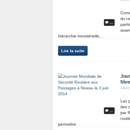
Comm
du re
…
parti
avant
hiérarchie ministérielle,...
Lire la suite
Jour
Nive
1 Avril
Les p
des c
…
par R
routi
permettre...