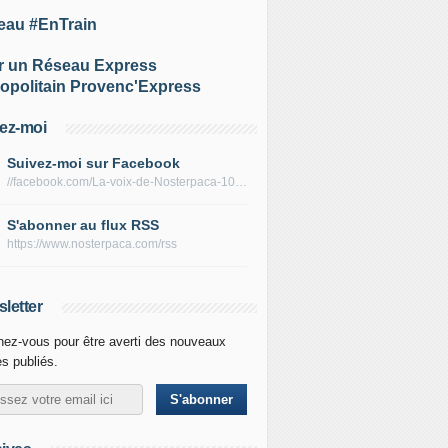
eau #EnTrain
r un Réseau Express
opolitain Provenc'Express
ez-moi
Suivez-moi sur Facebook
//facebook.com/La-voix-de-Nosterpaca-106434384284735
S'abonner au flux RSS
https://www.nosterpaca.com/rss
letter
ez-vous pour être averti des nouveaux
es publiés.