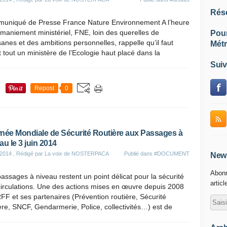
Rés
uniqué de Presse France Nature Environnement A l’heure
maniement ministériel, FNE, loin des querelles de
Pou
sanes et des ambitions personnelles, rappelle qu’il faut
Métr
 tout un ministère de l’Ecologie haut placé dans la
Suiv
Repost
0
née Mondiale de Sécurité Routière aux Passages à
au le 3 juin 2014
 2014
, Rédigé par La voix de NOSTERPACA
Publié dans
#DOCUMENT
News
Abonn
assages à niveau restent un point délicat pour la sécurité
articl
irculations. Une des actions mises en œuvre depuis 2008
FF et ses partenaires (Prévention routière, Sécurité
ère, SNCF, Gendarmerie, Police, collectivités…) est de