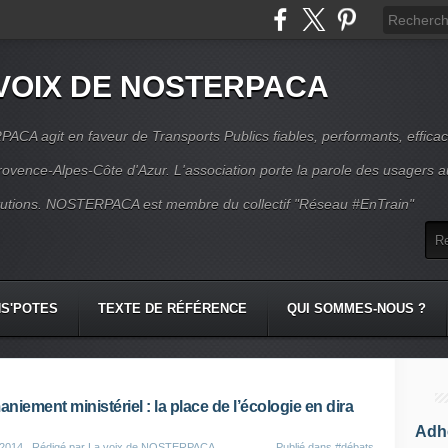
VOIX DE NOSTERPACA
CA agit en faveur de Transports Publics fiables, performants, effica
rovence-Alpes-Côte d'Azur. L'association porte la parole des usagers 
itutions. NOSTERPACA est membre du collectif "Réseau #EnTrain"
S'POTES
TEXTE DE RÉFÉRENCE
QUI SOMMES-NOUS ?
niement ministériel : la place de l’écologie en dira
Adhé
 2014
, Rédigé par La voix de NOSTERPACA
Publié dans
#débats