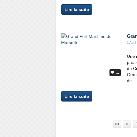
Lire la suite
Gran
1 Avril
Une 
prési
du Co
…
Gran
de...
Lire la suite
<<
<