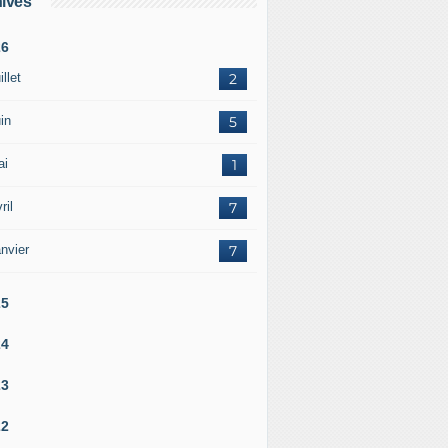
ives
26
illet
2
in
5
ai
1
ril
7
nvier
7
25
24
23
22