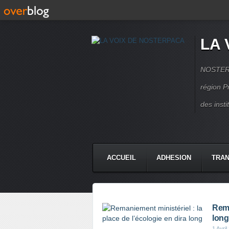
LA 
NOSTERPA
région P
des inst
ACCUEIL
ADHESION
TRAN
Rema
long
1 Avril