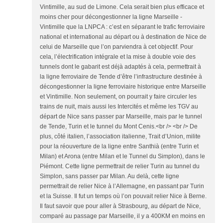
Vintimille, au sud de Limone. Cela serait bien plus efficace et
moins cher pour décongestionner la ligne Marseille -
Vintimille que la LNPCA : c’est en séparant le trafic ferroviaire
national et international au départ ou à destination de Nice de
celui de Marseille que l’on parviendra à cet objectif. Pour
cela, l’électrification intégrale et la mise à double voie des
tunnels dont le gabarit est déjà adaptés à cela, permettrait à
la ligne ferroviaire de Tende d’être l’infrastructure destinée à
décongestionner la ligne ferroviaire historique entre Marseille
et Vintimille. Non seulement, on pourrait y faire circuler les
trains de nuit, mais aussi les Intercités et même les TGV au
départ de Nice sans passer par Marseille, mais par le tunnel
de Tende, Turin et le tunnel du Mont Cenis.<br /> <br /> De
plus, côté italien, l’association italienne, Trait d’Union, milite
pour la réouverture de la ligne entre Santhià (entre Turin et
Milan) et Arona (entre Milan et le Tunnel du Simplon), dans le
Piémont. Cette ligne permettrait de relier Turin au tunnel du
Simplon, sans passer par Milan. Au delà, cette ligne
permettrait de relier Nice à l’Allemagne, en passant par Turin
et la Suisse. Il fut un temps où l’on pouvait relier Nice à Berne.
Il faut savoir que pour aller à Strasbourg, au départ de Nice,
comparé au passage par Marseille, il y a 400KM en moins en