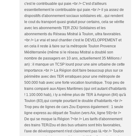
c'est le contribuable qui paie.<br /> C'est d'ailleurs
essentiellement le contribuable qui paie.<br /> il ya assez de
dispositifs d'abonnement sociaux solidaires etc...qui rendent
le cout du transport quasi gratuit pour certains, cela se vérifie
avec les abonnements TER ZOU Solidaires et les
abonnements du Réseau Mistral à Toulon, ultra favorables.
<br /> Le vrai et seul chantier c'est le DEVELOPPEMENT et
en cela il reste à faire sur la métropole Toulon Provence
Méditerranée (même si le réseau Mistral a doublé son
nombre de passagers en 10 ans, actuellement 35 Millions /
an) : il manque un TCSP lourd pour une aire urbaine de cette
importance.<br /> La Région doit faire beaucoup plus sur ce
périmètre avec des TER erratiques pour une métropole de
500.000 hab avec une forte vocation touristique. Trop peu de
trains comparé aux Alpes Maritimes (qui ont autant d'habitants
! 1.100.000 hab), i ly a même plus de TER à Avignon (84) qu'à
Toulon (83),qui compte pourtant le double d'habitants.<br />
Trop peu de lignes de cars Zou Express également : 1 seule
ligne express au départ de Toulon (vers Aix, ligne 59)<br />
De qui se moque la Région ?<br /> Les tarifs d'abonnement
des trains TER/Zou et des bus urbains sont très favorables,
l'axe de développement n'est clairement pas là.<br /> Toulon