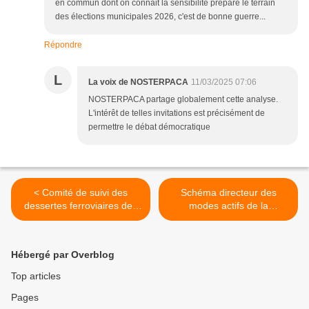
en commun dont on connait la sensibilité prépare le terrain
des élections municipales 2026, c'est de bonne guerre...
Répondre
L
La voix de NOSTERPACA
11/03/2025 07:06
NOSTERPACA partage globalement cette analyse.
L'intérêt de telles invitations est précisément de
permettre le débat démocratique
< Comité de suivi des
Schéma directeur des
dessertes ferroviaires des
modes actifs de la
lignes Paris-Briançon et
Métropole Aix-Marseille-
Paris-Nice
Provence >
Hébergé par Overblog
Top articles
Pages