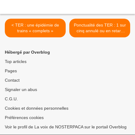
< TER : une épidémie de
Ponctualité des TER : 1 sur
trains « complets »
cinq annulé ou en retard
l'an dernier, selon une
étude de l'UFC-Que Choisir
>
Hébergé par Overblog
Top articles
Pages
Contact
Signaler un abus
C.G.U.
Cookies et données personnelles
Préférences cookies
Voir le profil de La voix de NOSTERPACA sur le portail Overblog