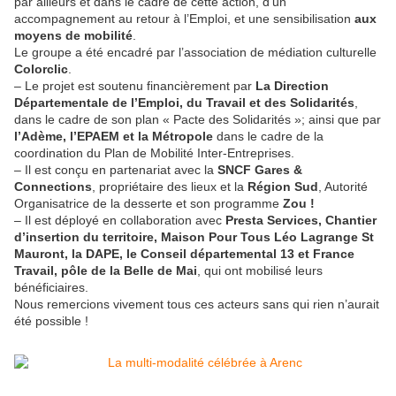
par ailleurs et dans le cadre de cette action, d’un
accompagnement au retour à l’Emploi, et une sensibilisation
aux
moyens de mobilité
.
Le groupe a été encadré par l’association de médiation culturelle
Colorclic
.
– Le projet est soutenu financièrement par
La Direction
Départementale de l’Emploi, du Travail et des Solidarités
,
dans le cadre de son plan « Pacte des Solidarités »; ainsi que par
l’Adème, l’EPAEM et la Métropole
dans le cadre de la
coordination du Plan de Mobilité Inter-Entreprises.
– Il est conçu en partenariat avec la
SNCF Gares &
Connections
, propriétaire des lieux et la
Région Sud
, Autorité
Organisatrice de la desserte et son programme
Zou !
– Il est déployé en collaboration avec
Presta Services, Chantier
d’insertion du territoire, Maison Pour Tous Léo Lagrange St
Mauront, la DAPE, le Conseil départemental 13 et France
Travail, pôle de la Belle de Mai
, qui ont mobilisé leurs
bénéficiaires.
Nous remercions vivement tous ces acteurs sans qui rien n’aurait
été possible !