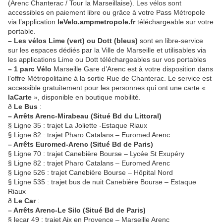
(Arenc Chanterac / Tour la Marseillaise). Les vélos sont
accessibles en paiement libre ou grâce à votre Pass Métropole
via l’application
leVelo.ampmetropole.fr
téléchargeable sur votre
portable.
– Les vélos Lime (vert) ou Dott (bleus)
sont en libre-service
sur les espaces dédiés par la Ville de Marseille et utilisables via
les applications Lime ou Dott téléchargeables sur vos portables
– 1 parc Vélo
Marseille Gare d’Arenc est à votre disposition dans
l’offre Métropolitaine à la sortie Rue de Chanterac. Le service est
accessible gratuitement pour les personnes qui ont une carte «
laCarte
», disponible en boutique mobilité.
ð
Le Bus
:
– Arrêts Arenc-Mirabeau (Situé Bd du Littoral)
§ Ligne 35 : trajet La Joliette -Estaque Riaux
§ Ligne 82 : trajet Pharo Catalans – Euromed Arenc
– Arrêts Euromed-Arenc (Situé Bd de Paris)
§ Ligne 70 : trajet Canebière Bourse – Lycée St Exupéry
§ Ligne 82 : trajet Pharo Catalans – Euromed Arenc
§ Ligne 526 : trajet Canebière Bourse – Hôpital Nord
§ Ligne 535 : trajet bus de nuit Canebière Bourse – Estaque
Riaux
ð
Le Car
:
– Arrêts Arenc-Le Silo (Situé Bd de Paris)
§ lecar 49 : trajet Aix en Provence – Marseille Arenc