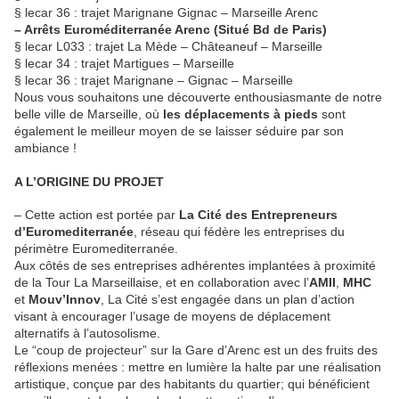
§ lecar 36 : trajet Marignane Gignac – Marseille Arenc
– Arrêts Euroméditerranée Arenc (Situé Bd de Paris)
§ lecar L033 : trajet La Mède – Châteaneuf – Marseille
§ lecar 34 : trajet Martigues – Marseille
§ lecar 36 : trajet Marignane – Gignac – Marseille
Nous vous souhaitons une découverte enthousiasmante de notre
belle ville de Marseille, où
les déplacements à pieds
sont
également le meilleur moyen de se laisser séduire par son
ambiance !
A L’ORIGINE DU PROJET
– Cette action est portée par
La Cité des Entrepreneurs
d’Euromediterranée
, réseau qui fédère les entreprises du
périmètre Euromediterranée.
Aux côtés de ses entreprises adhérentes implantées à proximité
de la Tour La Marseillaise, et en collaboration avec l’
AMII
,
MHC
et
Mouv’Innov
, La Cité s’est engagée dans un plan d’action
visant à encourager l’usage de moyens de déplacement
alternatifs à l’autosolisme.
Le “coup de projecteur” sur la Gare d’Arenc est un des fruits des
réflexions menées : mettre en lumière la halte par une réalisation
artistique, conçue par des habitants du quartier; qui bénéficient