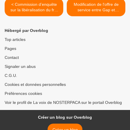
< Commission d’enquête
Modification de l'offre de
sur la libéralisation du fret
service entre Gap et
ferroviaire et ses
Briançon à partir du 9
conséquences pour l’avenir
janvier 2024 >
Hébergé par Overblog
Top articles
Pages
Contact
Signaler un abus
C.G.U.
Cookies et données personnelles
Préférences cookies
Voir le profil de La voix de NOSTERPACA sur le portail Overblog
Créer un blog sur Overblog
Créer un blog