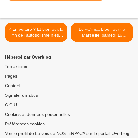
< En voiture ? Et bien oui, la
Le «Climat Libé Tour» à
fin de l'autosolisme n'est
Marseille, samedi 16
pas pour demain
décembre à la Friche la
Belle de Mai >
Hébergé par Overblog
Top articles
Pages
Contact
Signaler un abus
C.G.U.
Cookies et données personnelles
Préférences cookies
Voir le profil de La voix de NOSTERPACA sur le portail Overblog