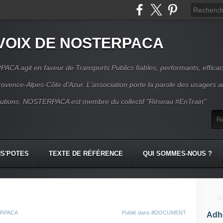
VOIX DE NOSTERPACA
CA agit en faveur de Transports Publics fiables, performants, effica
rovence-Alpes-Côte d'Azur. L'association porte la parole des usagers 
itutions. NOSTERPACA est membre du collectif "Réseau #EnTrain"
S'POTES
TEXTE DE RÉFÉRENCE
QUI SOMMES-NOUS ?
TERPACA
Publié dans
#DOCUMENT
Adhé