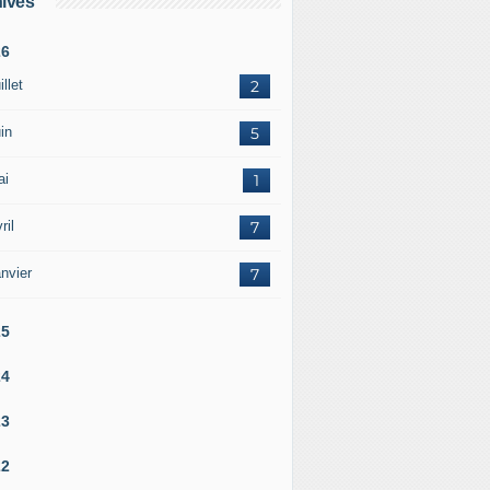
ives
26
illet
2
in
5
ai
1
ril
7
nvier
7
25
24
23
22