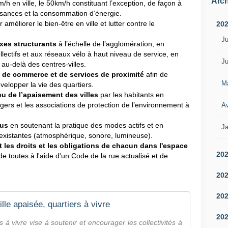
Arch
/h en ville, le 50km/h constituant l’exception, de façon à
uisances et la consommation d’énergie.
 améliorer le bien-être en ville et lutter contre le
20
Ju
axes structurants
à l’échelle de l’agglomération, en
llectifs et aux réseaux vélo à haut niveau de service, en
Ju
 au-delà des centres-villes.
s de commerce et de services de proximité
afin de
M
évelopper la vie des quartiers.
eu de l’apaisement des villes
par les habitants en
gers et les associations de protection de l’environnement à
Av
ous
en soutenant la pratique des modes actifs et en
Ja
 existantes (atmosphérique, sonore, lumineuse).
t les droits et les obligations de chacun dans l'espace
20
de toutes à l'aide d'un Code de la rue actualisé et de
20
20
ille apaisée, quartiers à vivre
20
 à vivre vise à soutenir et encourager les collectivités à