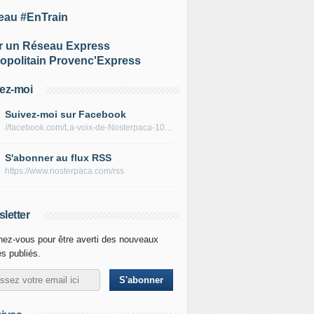
eau #EnTrain
r un Réseau Express
opolitain Provenc'Express
ez-moi
Suivez-moi sur Facebook
//facebook.com/La-voix-de-Nosterpaca-106434384284735
S'abonner au flux RSS
https://www.nosterpaca.com/rss
letter
ez-vous pour être averti des nouveaux
es publiés.