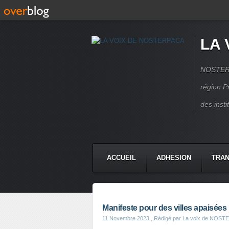
LA 
NOSTERPA
région P
des inst
ACCUEIL
ADHESION
TRAN
Manifeste pour des villes apaisées
11 Novembre 2023
, Rédigé par La voix de NOS