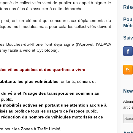
mposé de collectivités vient de publier un appel à signer le
Rés
itons nos élus à s'associer à cette démarche.
Pou
à pied, est un élément qui concoure aux déplacements du
Métr
atiques multimodales mais pour cela les collectivités doivent
.
Suiv
des Bouches-du-Rhône l'ont déjà signé (l'Aprovel, l'ADAVA
Rémy facile a vélo et Cyclotopia)
.
s villes apaisées et des quartiers à vivre
habitants les plus vulnérables
, enfants, séniors et
News
et du vélo et l’usage des transports en commun au
 public.
Abonn
mobilités actives en portant une attention accrue à
articl
isés au profit de tous les usagers de l’espace public.
la réduction du nombre de véhicules motorisés
et de
ire pour les Zones à Trafic Limité,