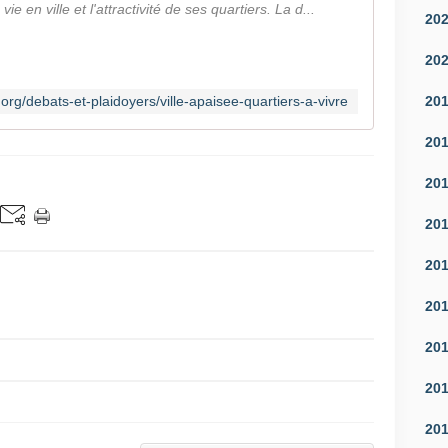
ie en ville et l'attractivité de ses quartiers. La d...
20
20
20
s.org/debats-et-plaidoyers/ville-apaisee-quartiers-a-vivre
20
20
20
20
20
20
20
20