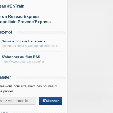
eau #EnTrain
r un Réseau Express
opolitain Provenc'Express
ez-moi
Suivez-moi sur Facebook
//facebook.com/La-voix-de-Nosterpaca-106434384284735
S'abonner au flux RSS
https://www.nosterpaca.com/rss
letter
ez-vous pour être averti des nouveaux
es publiés.