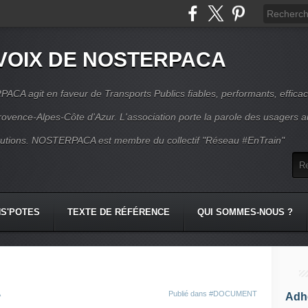
VOIX DE NOSTERPACA
CA agit en faveur de Transports Publics fiables, performants, effica
rovence-Alpes-Côte d'Azur. L'association porte la parole des usagers 
itutions. NOSTERPACA est membre du collectif "Réseau #EnTrain"
S'POTES
TEXTE DE RÉFÉRENCE
QUI SOMMES-NOUS ?
A
Publié dans
#DOCUMENT
Adhé