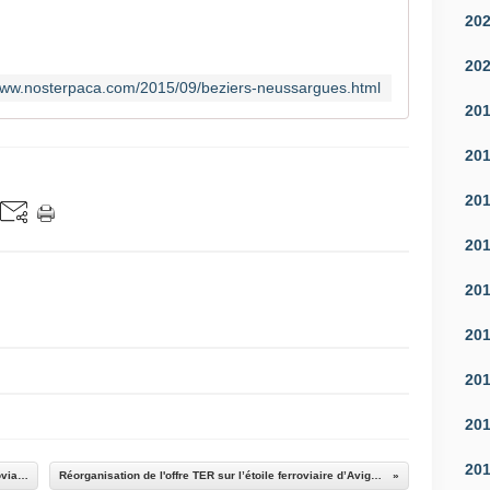
20
20
/www.nosterpaca.com/2015/09/beziers-neussargues.html
20
20
20
20
20
20
20
20
20
Une initiative pour valoriser le patrimoine ferroviaire
Réorganisation de l'offre TER sur l’étoile ferroviaire d’Avignon