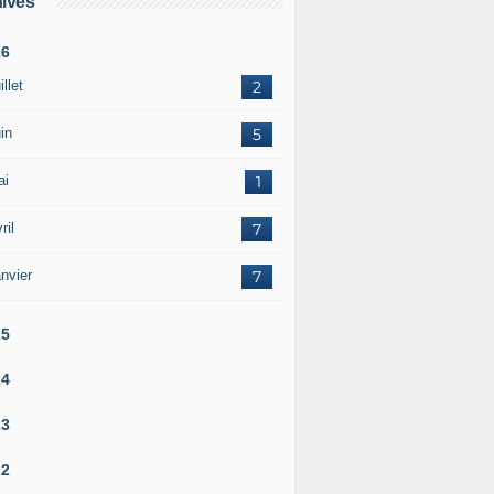
ives
26
illet
2
in
5
ai
1
ril
7
nvier
7
25
24
23
22