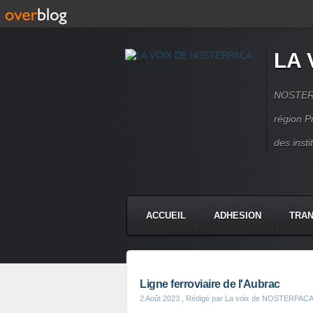
LA 
NOSTERPA
région P
des inst
ACCUEIL
ADHESION
TRAN
Ligne ferroviaire de l'Aubrac
2 Août 2023
, Rédigé par La voix de NOSTERPAC