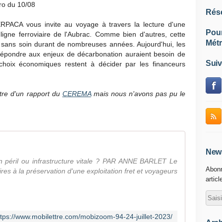
aro du 10/08
Rés
ERPACA vous invite au voyage à travers la lecture d'une
Pou
igne ferroviaire de l'Aubrac. Comme bien d'autres, cette
Métr
ée sans soin durant de nombreuses années. Aujourd'hui, les
répondre aux enjeux de décarbonation auraient besoin de
Suiv
 choix économiques restent à décider par les financeurs
ettre d'un rapport du
CEREMA
mais nous n'avons pas pu le
News
n péril ou infrastructure vitale ? PAR ANNE BARLET Le
Abonn
es à la préservation d'une exploitation fret et voyageurs
articl
ttps://www.mobilettre.com/mobizoom-94-24-juillet-2023/